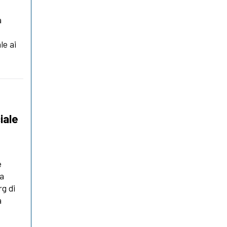
a
le ai
iale
e
la
rg di
a