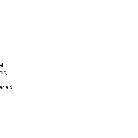
el
nia,
rla di