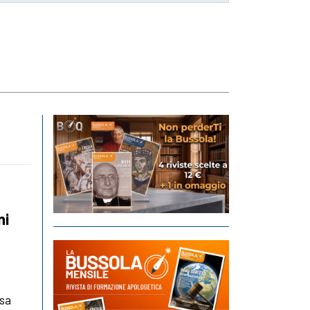
ni
osa