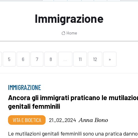
Immigrazione
Home
5
6
7
8
...
11
12
»
IMMIGRAZIONE
Ancora gli immigrati praticano le mutilazio
genitali femminili
Anna Bono
VITA E BIOETICA
21_02_2024
Le mutilazioni genitali femminili sono una pratica dann