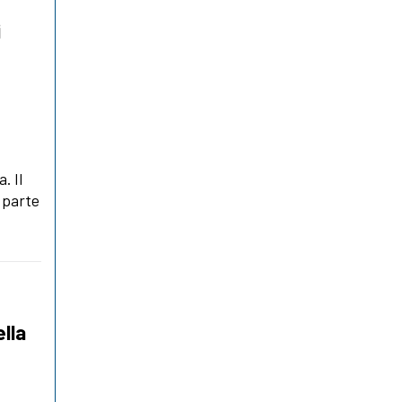
i
. Il
a parte
lla