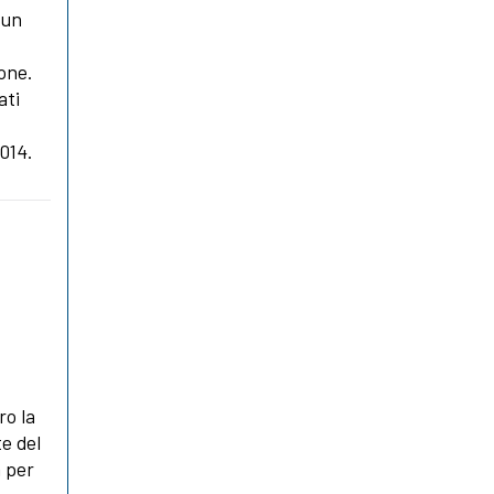
 un
one.
ati
2014.
ro la
te del
a per