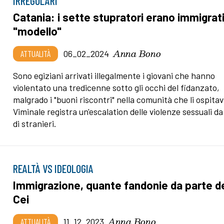
IRREGOLARI
Catania: i sette stupratori erano immigrat
"modello"
Anna Bono
ATTUALITÀ
06_02_2024
Sono egiziani arrivati illegalmente i giovani che hanno
violentato una tredicenne sotto gli occhi del fidanzato,
malgrado i "buoni riscontri" nella comunità che li ospitava
Viminale registra un'escalation delle violenze sessuali d
di stranieri.
REALTÀ VS IDEOLOGIA
Immigrazione, quante fandonie da parte de
Cei
Anna Bono
ATTUALITÀ
11_12_2023