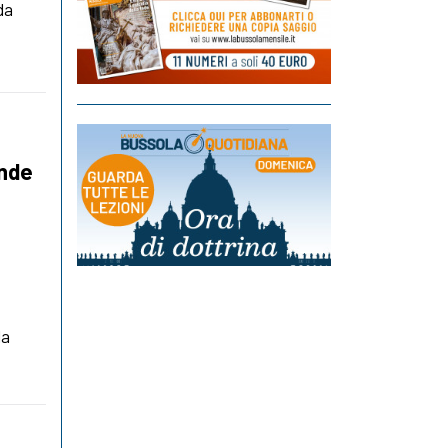
da
ende
la