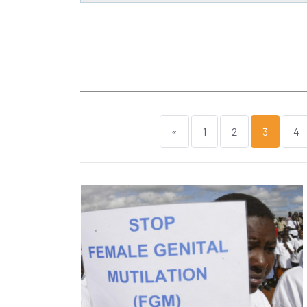
«
1
2
3
4