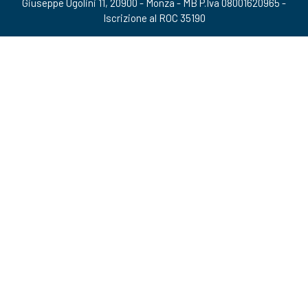
Giuseppe Ugolini 11, 20900 - Monza - MB P.Iva 08001620965 -
Iscrizione al ROC 35190