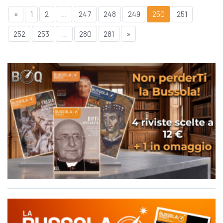
«
1
2
...
247
248
249
250
251
252
253
...
280
281
»