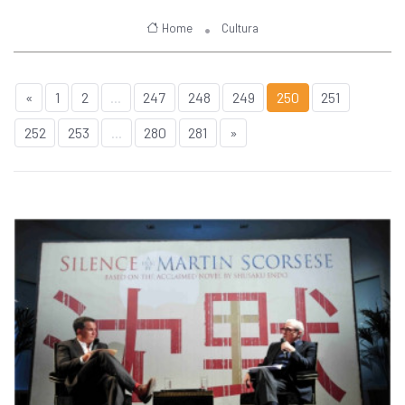
Home
Cultura
«
1
2
...
247
248
249
250
251
252
253
...
280
281
»