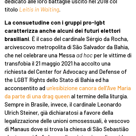
dedicato alle loro battaglie uscito nel 2018 col
titolo
Leitis in Waiting
.
La consuetudine con i gruppi pro-lgbt
caratterizza anche alcuni dei futuri elettori
brasiliani
. È il caso del cardinale Sérgio da Rocha,
arcivescovo metropolita di São Salvador da Bahia,
che nel celebrare una Messa
ad hoc
per le vittime di
transfobia il 21 maggio 2021 ha accolto una
richiesta del Center for Advocacy and Defense of
the LGBT Rights dello Stato di Bahia ed ha
acconsentito ad
un'esibizione canora dell'Ave Maria
da parte di una drag queen
al termine della liturgia.
Sempre in Brasile, invece, il cardinale Leonardo
Ulrich Steiner, già dichiaratosi a favore della
legalizzazione delle unioni omosessuali, è vescovo
di Manaus dove si trova la chiesa di São Sebastião