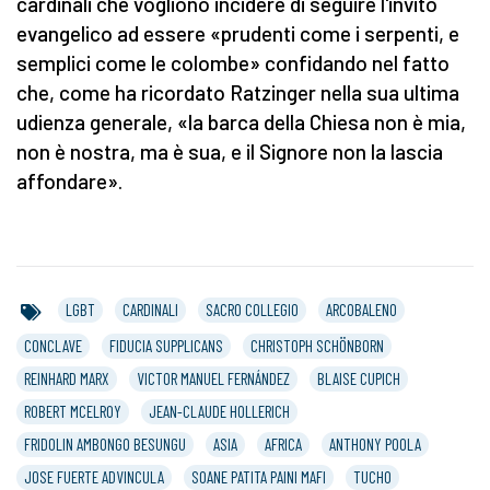
cardinali che vogliono incidere di seguire l'invito
evangelico ad essere «prudenti come i serpenti, e
semplici come le colombe» confidando nel fatto
che, come ha ricordato Ratzinger nella sua ultima
udienza generale, «la barca della Chiesa non è mia,
non è nostra, ma è sua, e il Signore non la lascia
affondare».
LGBT
CARDINALI
SACRO COLLEGIO
ARCOBALENO
CONCLAVE
FIDUCIA SUPPLICANS
CHRISTOPH SCHÖNBORN
REINHARD MARX
VICTOR MANUEL FERNÁNDEZ
BLAISE CUPICH
ROBERT MCELROY
JEAN-CLAUDE HOLLERICH
FRIDOLIN AMBONGO BESUNGU
ASIA
AFRICA
ANTHONY POOLA
JOSE FUERTE ADVINCULA
SOANE PATITA PAINI MAFI
TUCHO