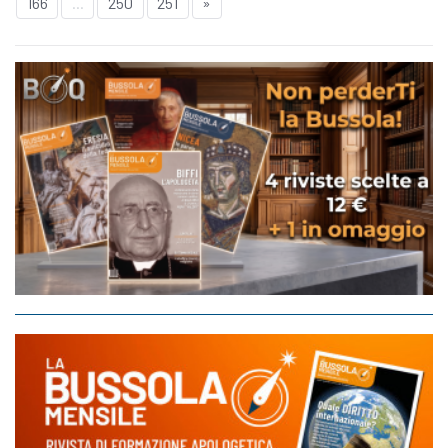
166
...
250
251
»