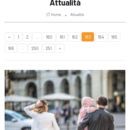
Attualità
Home
Attualità
«
1
2
...
160
161
162
163
164
165
166
...
250
251
»