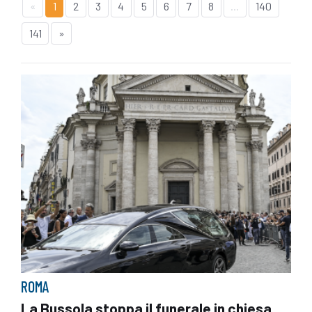
«
1
2
3
4
5
6
7
8
...
140
141
»
ROMA
La Bussola stoppa il funerale in chiesa