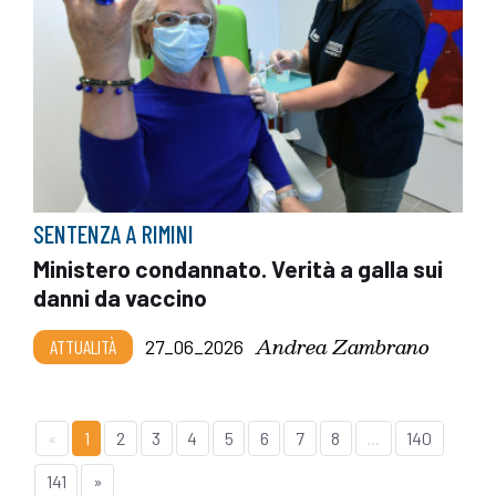
SENTENZA A RIMINI
Ministero condannato. Verità a galla sui
danni da vaccino
Andrea Zambrano
ATTUALITÀ
27_06_2026
«
1
2
3
4
5
6
7
8
...
140
141
»