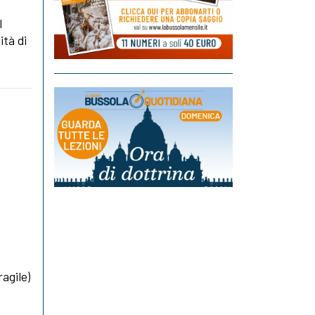
l
tà di
ragile)