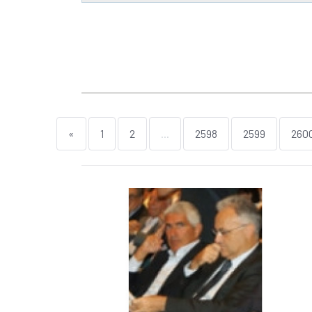
«
1
2
...
2598
2599
260