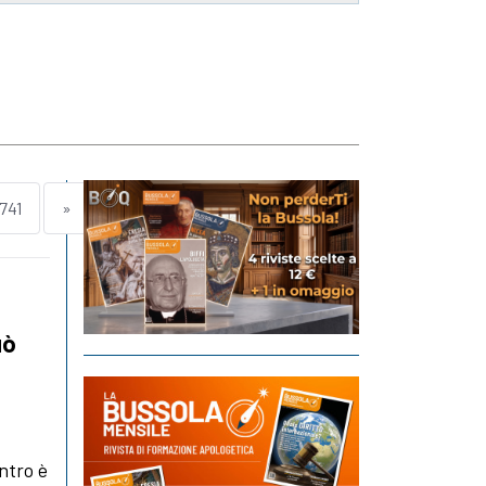
741
»
uò
entro è