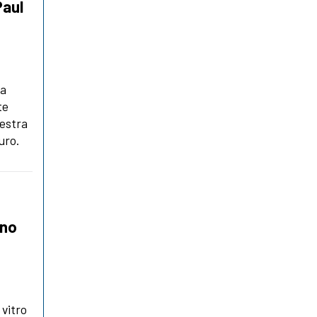
Paul
la
te
destra
uro.
gno
 vitro