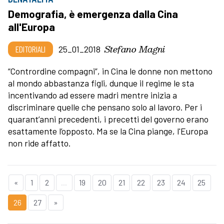
Demografia, è emergenza dalla Cina
all'Europa
Stefano Magni
EDITORIALI
25_01_2018
“Contrordine compagni”, in Cina le donne non mettono
al mondo abbastanza figli, dunque il regime le sta
incentivando ad essere madri mentre inizia a
discriminare quelle che pensano solo al lavoro. Per i
quarant’anni precedenti, i precetti del governo erano
esattamente l’opposto. Ma se la Cina piange, l'Europa
non ride affatto.
«
1
2
...
19
20
21
22
23
24
25
26
27
»