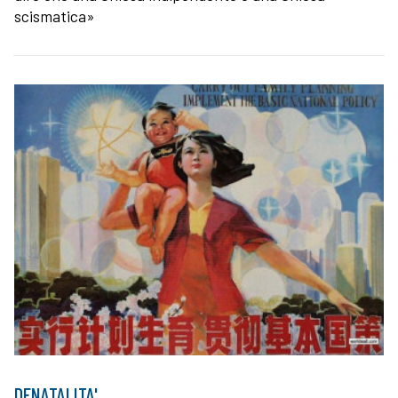
scismatica»
DENATALITA'