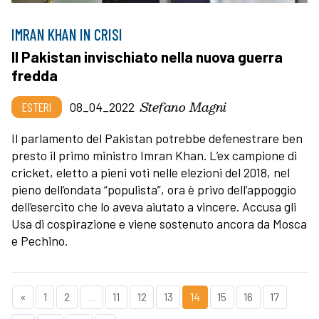
IMRAN KHAN IN CRISI
Il Pakistan invischiato nella nuova guerra
fredda
Stefano Magni
ESTERI
08_04_2022
Il parlamento del Pakistan potrebbe defenestrare ben
presto il primo ministro Imran Khan. L’ex campione di
cricket, eletto a pieni voti nelle elezioni del 2018, nel
pieno dell’ondata “populista”, ora è privo dell’appoggio
dell’esercito che lo aveva aiutato a vincere. Accusa gli
Usa di cospirazione e viene sostenuto ancora da Mosca
e Pechino.
«
1
2
...
11
12
13
14
15
16
17