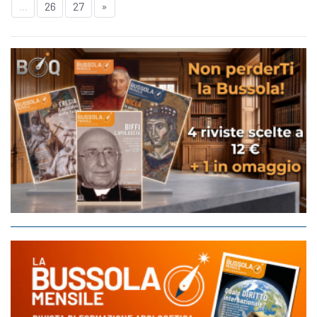
...
26
27
»