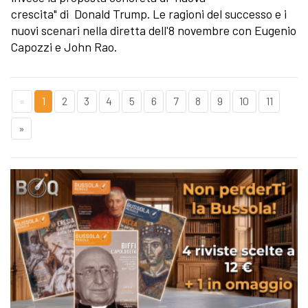
crescita" di Donald Trump. Le ragioni del successo e i
nuovi scenari nella diretta dell'8 novembre con Eugenio
Capozzi e John Rao.
«
1
2
3
4
5
6
7
8
9
10
11
»