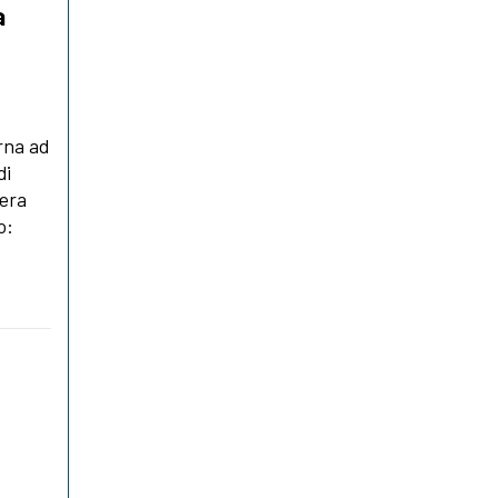
a
rna ad
di
tera
o: