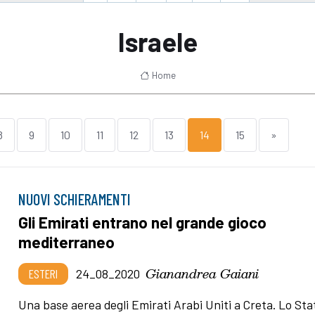
Israele
Home
8
9
10
11
12
13
14
15
»
NUOVI SCHIERAMENTI
Gli Emirati entrano nel grande gioco
mediterraneo
Gianandrea Gaiani
ESTERI
24_08_2020
Una base aerea degli Emirati Arabi Uniti a Creta. Lo Sta