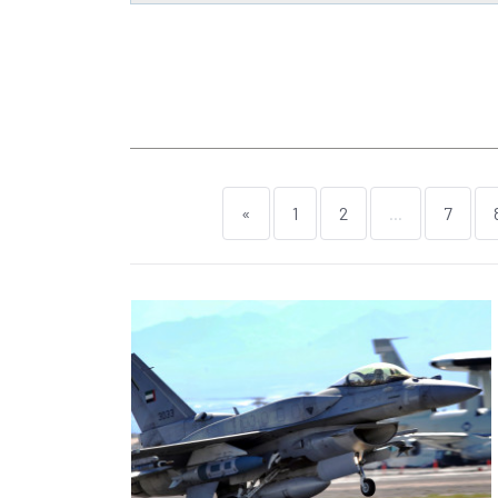
«
1
2
...
7