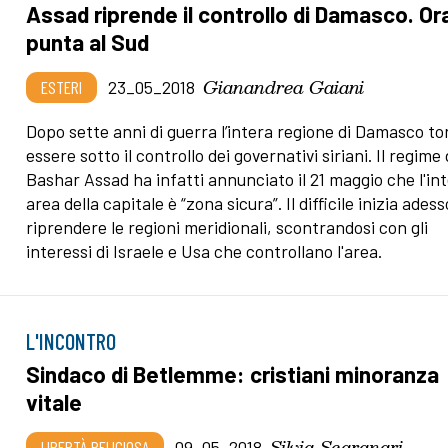
Assad riprende il controllo di Damasco. Or
punta al Sud
Gianandrea Gaiani
ESTERI
23_05_2018
Dopo sette anni di guerra l’intera regione di Damasco to
essere sotto il controllo dei governativi siriani. Il regime 
Bashar Assad ha infatti annunciato il 21 maggio che l'in
area della capitale è “zona sicura”. Il difficile inizia adess
riprendere le regioni meridionali, scontrandosi con gli
interessi di Israele e Usa che controllano l'area.
L'INCONTRO
Sindaco di Betlemme: cristiani minoranza
vitale
Silvia Scaranari
LIBERTÀ RELIGIOSA
09_05_2018