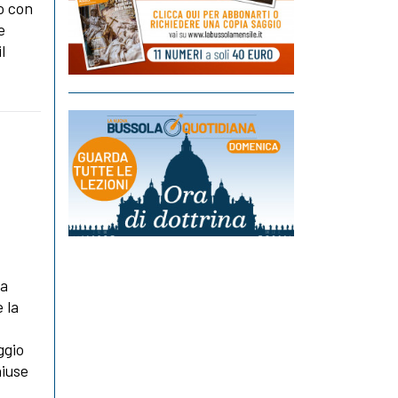
o con
e
l
la
 la
ggio
hiuse