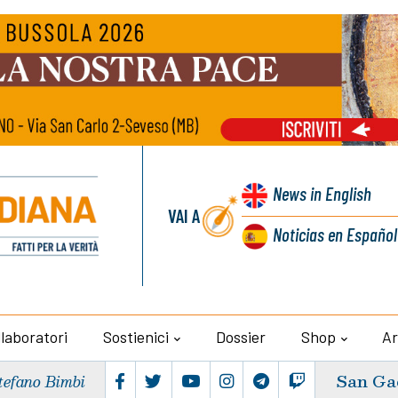
News
in English
VAI A
Noticias
en Español
llaboratori
Sostienici
Dossier
Shop
Ar
San Ga
tefano Bimbi