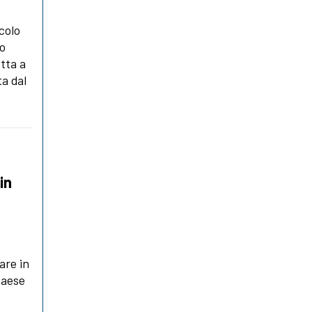
colo
to
tta a
a dal
in
are in
 paese