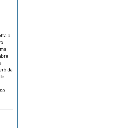
l
oltà a
vo
ima
mbre
a
erò da
lle
ano