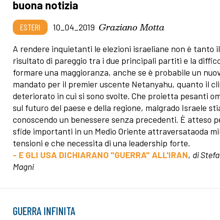
buona notizia
Graziano Motta
ESTERI
10_04_2019
A rendere inquietanti le elezioni israeliane non è tanto i
risultato di pareggio tra i due principali partiti e la diffic
formare una maggioranza, anche se è probabile un nuo
mandato per il premier uscente Netanyahu, quanto il cl
deteriorato in cui si sono svolte. Che proietta pesanti o
sul futuro del paese e della regione, malgrado Israele sti
conoscendo un benessere senza precedenti. È atteso p
sfide importanti in un Medio Oriente attraversataoda mi
tensioni e che necessita di una leadership forte.
- E GLI USA DICHIARANO "GUERRA" ALL'IRAN
,
di Stef
Magni
GUERRA INFINITA