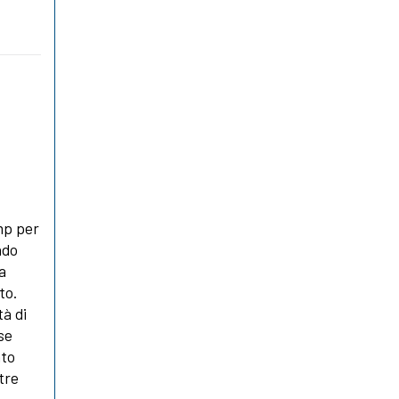
mp per
ndo
a
to.
tà di
se
nto
tre