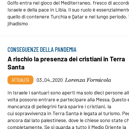
Golfo entra nel gioco del Mediterraneo, fresco di accord
Israele e della pace in Libia. Il suo ruolo è essenzialment
quello di contenere Turchia e Qatar e nel lungo periodo, i
jihadismo
CONSEGUENZE DELLA PANDEMIA
A rischio la presenza dei cristiani in Terra
Santa
Lorenza Formicola
ATTUALITÀ
03_04_2020
In Israele i santuari sono aperti ma solo dieci persone al
volta possono entrare e partecipare alla Messa. Questo e
mancanza di pellegrini farà sparire i cristiani, la
cui sopravvivenza in Terra Santa è legata al turismo. Pe
ancora dal lato palestinese, dove le chiese sono state c
completamente. Se si guarda a tutto il Medio Oriente la