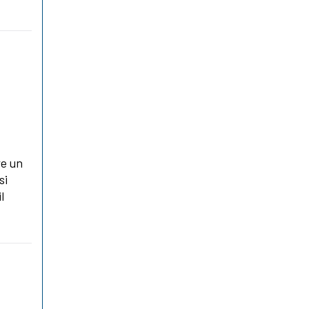
r
re un
si
l
a