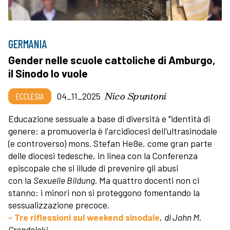
GERMANIA
Gender nelle scuole cattoliche di Amburgo,
il Sinodo lo vuole
Nico Spuntoni
ECCLESIA
04_11_2025
Educazione sessuale a base di diversità e "identità di
genere: a promuoverla è l'arcidiocesi dell'ultrasinodale
(e controverso) mons. Stefan Heße, come gran parte
delle diocesi tedesche, in linea con la Conferenza
episcopale che si illude di prevenire gli abusi
con la
Sexuelle Bildung
. Ma quattro docenti non ci
stanno: i minori non si proteggono fomentando la
sessualizzazione precoce.
- Tre riflessioni sul weekend sinodale
,
di John M.
Grondelski