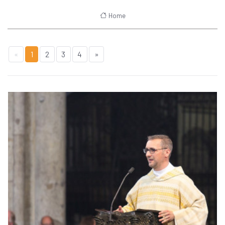
Home
«
1
2
3
4
»