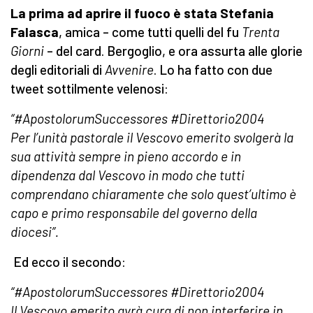
La prima ad aprire il fuoco è stata Stefania
Falasca
, amica – come tutti quelli del fu
Trenta
Giorni
– del card. Bergoglio, e ora assurta alle glorie
degli editoriali di
Avvenire
. Lo ha fatto con due
tweet sottilmente velenosi:
“#ApostolorumSuccessores #Direttorio2004
Per l’unità pastorale il Vescovo emerito svolgerà la
sua attività sempre in pieno accordo e in
dipendenza dal Vescovo in modo che tutti
comprendano chiaramente che solo quest’ultimo è
capo e primo responsabile del governo della
diocesi”.
Ed ecco il secondo:
“#ApostolorumSuccessores #Direttorio2004
Il Vescovo emerito avrà cura di non interferire in