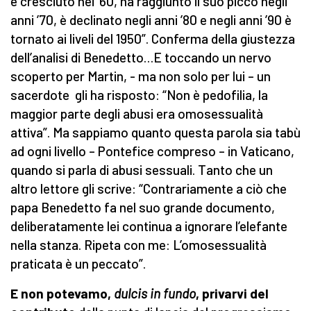
è cresciuto nei ’60, ha raggiunto il suo picco negli
anni ’70, è declinato negli anni ’80 e negli anni ’90 è
tornato ai liveli del 1950”. Conferma della giustezza
dell’analisi di Benedetto…E toccando un nervo
scoperto per Martin, - ma non solo per lui – un
sacerdote gli ha risposto: “Non è pedofilia, la
maggior parte degli abusi era omosessualità
attiva”. Ma sappiamo quanto questa parola sia tabù
ad ogni livello – Pontefice compreso – in Vaticano,
quando si parla di abusi sessuali. Tanto che un
altro lettore gli scrive: “Contrariamente a ciò che
papa Benedetto fa nel suo grande documento,
deliberatamente lei continua a ignorare l’elefante
nella stanza. Ripeta con me: L’omosessualità
praticata è un peccato”.
E non potevamo,
dulcis in fundo
, privarvi del