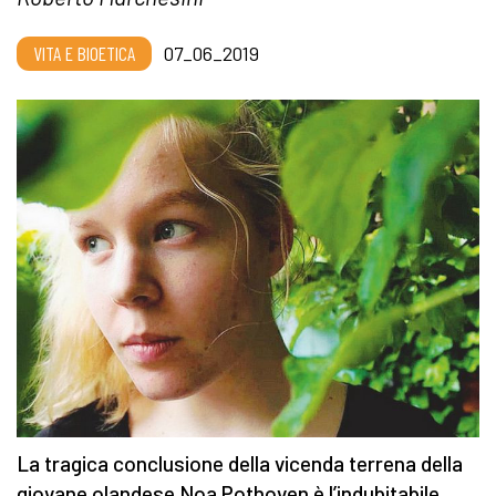
VITA E BIOETICA
07_06_2019
La tragica conclusione della vicenda terrena della
giovane olandese Noa Pothoven è l’indubitabile