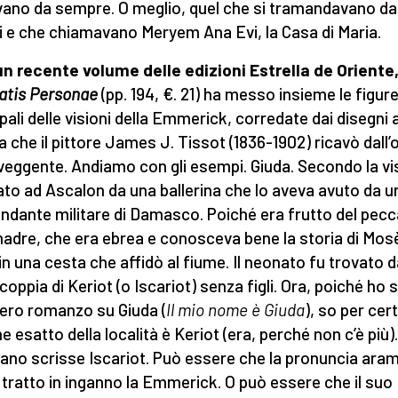
ano da sempre. O meglio, quel che si tramandavano da
i e che chiamavano Meryem Ana Evi, la Casa di Maria.
un recente volume delle edizioni Estrella de Oriente
tis Personae
(pp. 194, €. 21) ha messo insieme le figur
ipali delle visioni della Emmerick, corredate dai disegni 
a che il pittore James J. Tissot (1836-1902) ricavò dall’
 veggente. Andiamo con gli esempi. Giuda. Secondo la vi
ato ad Ascalon da una ballerina che lo aveva avuto da u
dante militare di Damasco. Poiché era frutto del pecc
adre, che era ebrea e conosceva bene la storia di Mosè
in una cesta che affidò al fiume. Il neonato fu trovato 
coppia di Keriot (o Iscariot) senza figli. Ora, poiché ho 
tero romanzo su Giuda (
Il mio nome è Giuda
), so per cer
me esatto della località è Keriot (era, perché non c’è più)
ano scrisse Iscariot. Può essere che la pronuncia ara
 tratto in inganno la Emmerick. O può essere che il suo