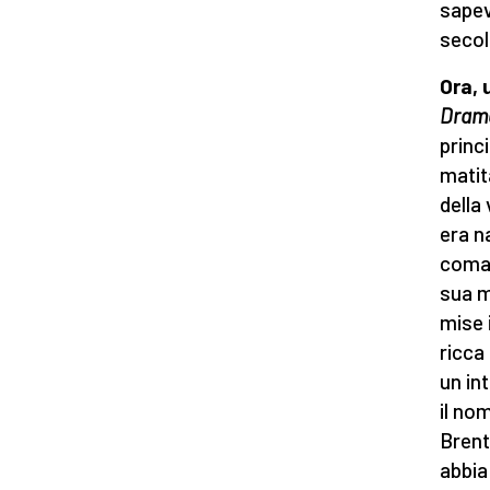
sapev
secol
Ora, 
Drama
princ
matit
della
era n
coman
sua m
mise 
ricca 
un in
il no
Brent
abbia