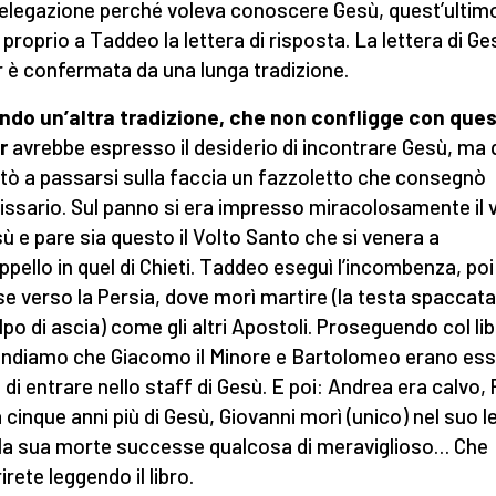
elegazione perché voleva conoscere Gesù, quest’ultim
 proprio a Taddeo la lettera di risposta. La lettera di Ge
 è confermata da una lunga tradizione.
do un’altra tradizione, che non confligge con ques
r
avrebbe espresso il desiderio di incontrare Gesù, ma 
mitò a passarsi sulla faccia un fazzoletto che consegnò
missario. Sul panno si era impresso miracolosamente il 
sù e pare sia questo il Volto Santo che si venera a
pello in quel di Chieti. Taddeo eseguì l’incombenza, poi
se verso la Persia, dove morì martire (la testa spaccata
lpo di ascia) come gli altri Apostoli. Proseguendo col li
ndiamo che Giacomo il Minore e Bartolomeo erano ess
 di entrare nello staff di Gesù. E poi: Andrea era calvo, 
 cinque anni più di Gesù, Giovanni morì (unico) nel suo l
la sua morte successe qualcosa di meraviglioso… Che
rete leggendo il libro.