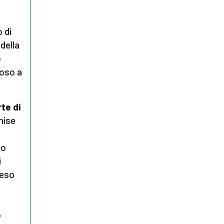
 di
della
o
moso a
te di
mise
no
i
peso
o