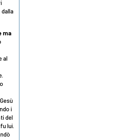
i
 dalla
re ma
o
e al
e
e.
ro
«Gesù
ndo i
ti del
u lui.
andò