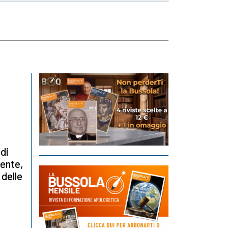
di
iente,
 delle