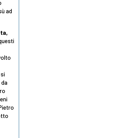
o
sù ad
ta,
questi
volto
 si
 da
bro
eni
Pietro
etto