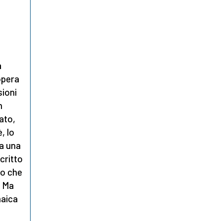
,
e
a
opera
sioni
n
ato,
, lo
da una
scritto
to che
. Ma
maica