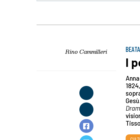
BEATA
Rino Cammilleri
I 
Anna 
1824,
sopra
Gesù.
Dram
visio
Tisso
CULT