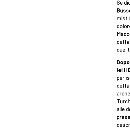
Se di
Busso
misti
dolor
Madon
detta
quel 
Dopo 
lei i
per is
detta
arche
Turch
alle 
preser
descr