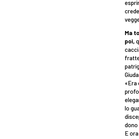
espri
crede
vegge
Ma to
poi,
q
cacci
fratt
patri
Giuda
«Era d
profo
elega
lo gu
disce
dono d
E ora