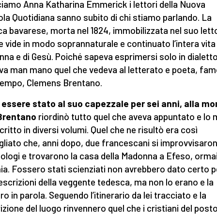
ciamo Anna Katharina Emmerick i lettori della Nuova
la Quotidiana sanno subito di chi stiamo parlando. La
ca bavarese, morta nel 1824, immobilizzata nel suo letto
e vide in modo soprannaturale e continuato l’intera vita 
na e di Gesù. Poiché sapeva esprimersi solo in dialett
va man mano quel che vedeva al letterato e poeta, fa
tempo, Clemens Brentano.
essere stato al suo capezzale per sei anni, alla mor
l Brentano
riordinò tutto quel che aveva appuntato e lo 
critto in diversi volumi. Quel che ne risultò era così
gliato che, anni dopo, due francescani si improvvisaro
ologi e trovarono la casa della Madonna a Efeso, orma
ia. Fossero stati scienziati non avrebbero dato certo 
descrizioni della veggente tedesca, ma non lo erano e la
o in parola. Seguendo l’itinerario da lei tracciato e la
izione del luogo rinvennero quel che i cristiani del post