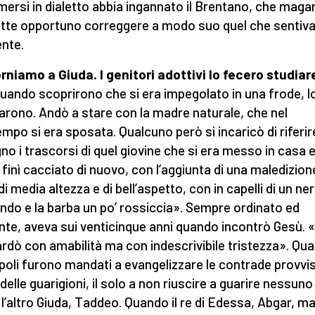
mersi in dialetto abbia ingannato il Brentano, che magar
tte opportuno correggere a modo suo quel che sentiva
nte.
rniamo a Giuda. I genitori adottivi lo fecero studia
uando scoprirono che si era impegolato in una frode, l
arono. Andò a stare con la madre naturale, che nel
empo si era sposata. Qualcuno però si incaricò di riferir
gno i trascorsi di quel giovine che si era messo in casa 
 finì cacciato di nuovo, con l’aggiunta di una maledizion
i media altezza e di bell’aspetto, con in capelli di un ne
ndo e la barba un po’ rossiccia». Sempre ordinato ed
nte, aveva sui venticinque anni quando incontrò Gesù. 
ardò con amabilità ma con indescrivibile tristezza». Qua
poli furono mandati a evangelizzare le contrade provvis
elle guarigioni, il solo a non riuscire a guarire nessuno f
 l’altro Giuda, Taddeo. Quando il re di Edessa, Abgar, m