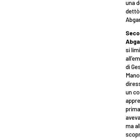
una d
dettò
Abgar
Secon
Abga
si li
all’e
di Ge
Manop
dires
un co
appre
prima
aveva
ma al
scopri