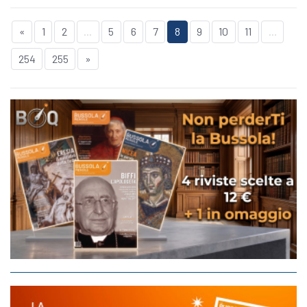
«
1
2
...
5
6
7
8
9
10
11
...
254
255
»