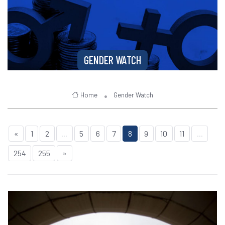
GENDER WATCH
Home
Gender Watch
«
1
2
...
5
6
7
8
9
10
11
...
254
255
»