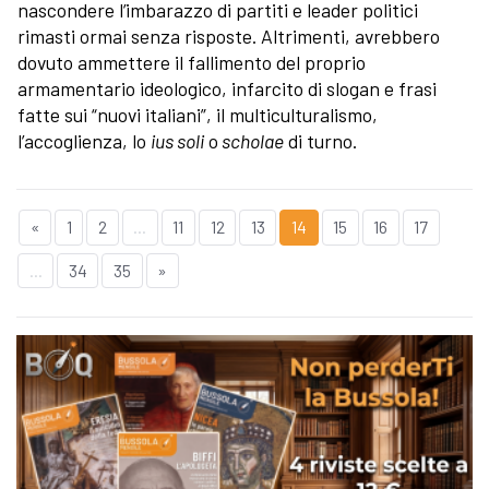
nascondere l’imbarazzo di partiti e leader politici
rimasti ormai senza risposte. Altrimenti, avrebbero
dovuto ammettere il fallimento del proprio
armamentario ideologico, infarcito di slogan e frasi
fatte sui “nuovi italiani”, il multiculturalismo,
l’accoglienza, lo
ius soli
o
scholae
di turno.
«
1
2
...
11
12
13
14
15
16
17
...
34
35
»