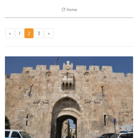
Home
«
1
2
3
»