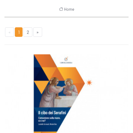
Home
«
1
2
»