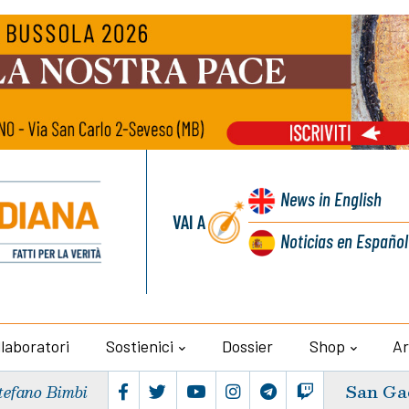
News
in English
VAI A
Noticias
en Español
llaboratori
Sostienici
Dossier
Shop
Ar
San Ga
tefano Bimbi