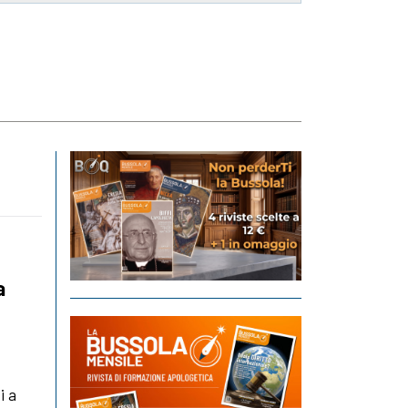
a
i a