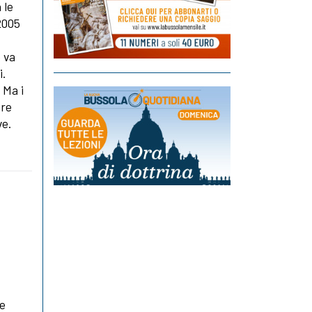
 le
 2005
 va
i.
 Ma i
ere
ve.
a
le