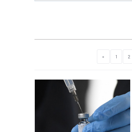
«
1
2