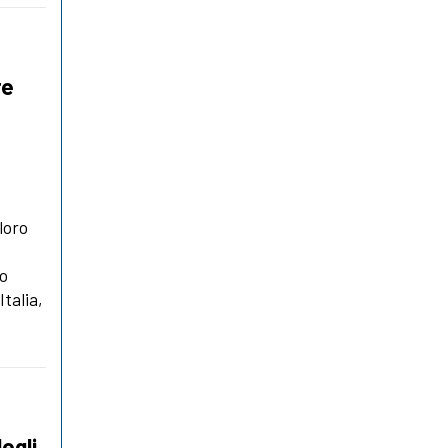
re
loro
to
Italia,
egli