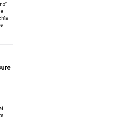
eno”
 e
chia
he
cure
el
te