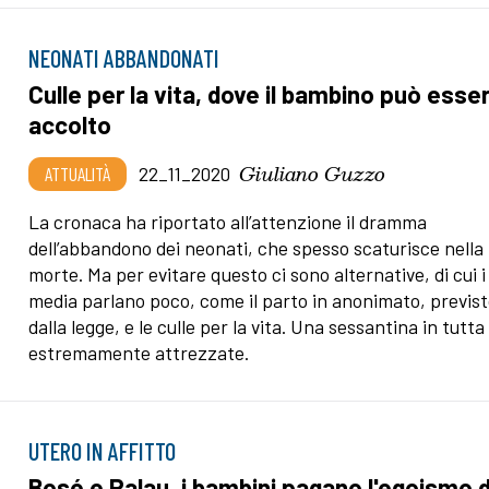
NEONATI ABBANDONATI
Culle per la vita, dove il bambino può esse
accolto
Giuliano Guzzo
ATTUALITÀ
22_11_2020
La cronaca ha riportato all’attenzione il dramma
dell’abbandono dei neonati, che spesso scaturisce nella 
morte. Ma per evitare questo ci sono alternative, di cui i
media parlano poco, come il parto in anonimato, previs
dalla legge, e le culle per la vita. Una sessantina in tutta 
estremamente attrezzate.
UTERO IN AFFITTO
Bosé e Palau, i bambini pagano l'egoismo d