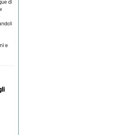
gue di
w
andoli
ni e
li