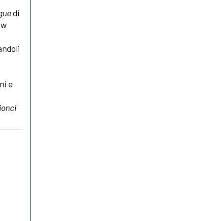
gue
di
ew
andoli
ni e
ionci