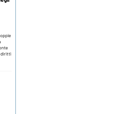
coppie
a
monte
diritti