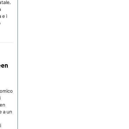
tale,
a
 e i
o
reen
nomico
i
een
e a un
i