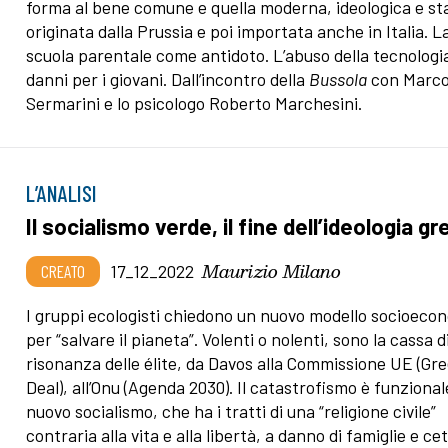
forma al bene comune e quella moderna, ideologica e sta
originata dalla Prussia e poi importata anche in Italia. L
scuola parentale come antidoto. L’abuso della tecnologia
danni per i giovani. Dall’incontro della
Bussola
con Marc
Sermarini e lo psicologo Roberto Marchesini.
L’ANALISI
Il socialismo verde, il fine dell’ideologia g
Maurizio Milano
CREATO
17_12_2022
I gruppi ecologisti chiedono un nuovo modello socioeco
per “salvare il pianeta”. Volenti o nolenti, sono la cassa d
risonanza delle élite, da Davos alla Commissione UE (Gr
Deal), all’Onu (Agenda 2030). Il catastrofismo è funzional
nuovo socialismo, che ha i tratti di una “religione civile”
contraria alla vita e alla libertà, a danno di famiglie e cet