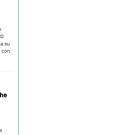
n
SG
sa su
, con
che
e