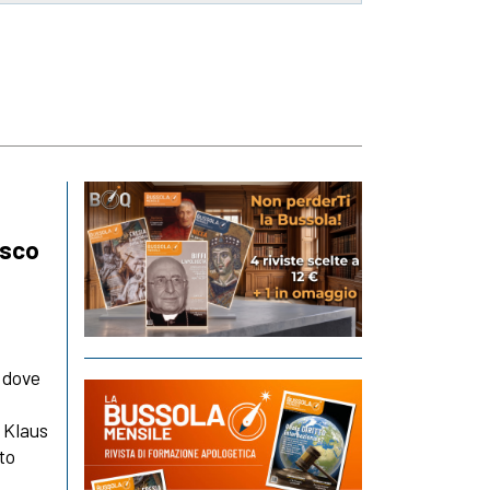
esco
e dove
 Klaus
to