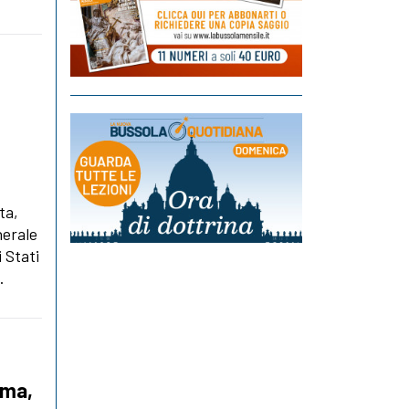
ta,
nerale
i Stati
.
ima,