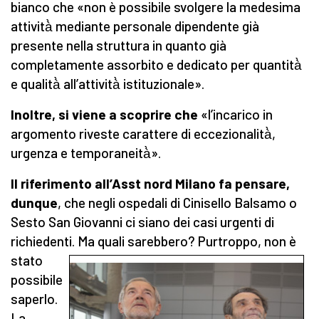
bianco che «non è possibile svolgere la medesima
attività̀ mediante personale dipendente già
presente nella struttura in quanto già
completamente assorbito e dedicato per quantità̀
e qualità̀ all’attività̀ istituzionale».
Inoltre, si viene a scoprire che
«l’incarico in
argomento riveste carattere di eccezionalità̀,
urgenza e temporaneità̀».
Il riferimento all’Asst nord Milano fa pensare,
dunque
, che negli ospedali di Cinisello Balsamo o
Sesto San Giovanni ci siano dei casi urgenti di
richiedenti.
Ma quali sarebbero? Purtroppo, non è
stato
possibile
saperlo.
La