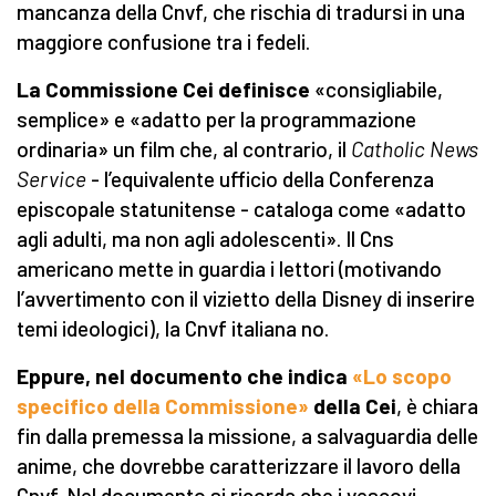
mancanza della Cnvf, che rischia di tradursi in una
maggiore confusione tra i fedeli.
La
Commissione
Cei definisce
«consigliabile,
semplice» e «adatto per la programmazione
ordinaria» un film che, al contrario, il
Catholic News
Service
- l’equivalente ufficio della Conferenza
episcopale statunitense - cataloga come «adatto
agli adulti, ma non agli adolescenti». Il Cns
americano mette in guardia i lettori (motivando
l’avvertimento con il vizietto della Disney di inserire
temi ideologici), la Cnvf italiana no.
Eppure, nel documento che indica
«
Lo scopo
specifico della Commissione
»
della Cei
, è chiara
fin dalla premessa la missione, a salvaguardia delle
anime, che dovrebbe caratterizzare il lavoro della
Cnvf. Nel documento si ricorda che i vescovi