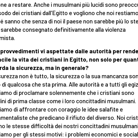
ne a restare. Anche i musulmani più lucidi sono preocc
esodo dei cristiani dall’Egitto e vogliono che noi restiamo
é sanno che senza di noi il paese non sarebbe più lo s
 sarebbe consegnato definitivamente alla violenza
mista.
 provvedimenti vi aspettate dalle autorità per rend
acile la vita dei cristiani in Egitto, non solo per quan
rda la sicurezza, ma in generale?
curezza non è tutto, la sicurezza o la sua mancanza so
o di qualcosa che sta prima. Alle autorità e a tutti gli egiz
iamo di proclamare solennemente che i cristiani sono
dini di prima classe come i loro concittadini musulmani.
iamo di affrontare con coraggio le idee salafite e
mentaliste che predicano il rifiuto del diverso. Noi crist
mo le stesse difficoltà dei nostri concittadini musulmani
iamo per gli stessi motivi: i problemi economici e social