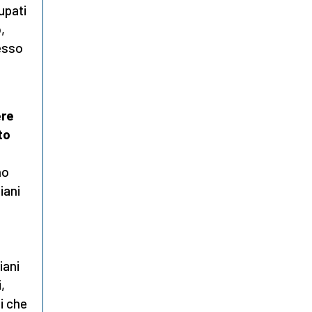
upati
,
tesso
ere
to
no
iani
iani
,
i che