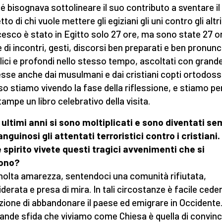
é bisognava sottolineare il suo contributo a sventare il
to di chi vuole mettere gli egiziani gli uni contro gli altri
esco è stato in Egitto solo 27 ore, ma sono state 27 o
 di incontri, gesti, discorsi ben preparati e ben pronunci
ici e profondi nello stesso tempo, ascoltati con grand
esse anche dai musulmani e dai cristiani copti ortodossi
o stiamo vivendo la fase della riflessione, e stiamo pe
tampe un libro celebrativo della visita.
 ultimi anni si sono moltiplicati e sono diventati s
anguinosi gli attentati terroristici contro i cristiani
 spirito vivete questi tragici avvenimenti che si
tono?
olta amarezza, sentendoci una comunità rifiutata,
iderata e presa di mira. In tali circostanze è facile ceder
zione di abbandonare il paese ed emigrare in Occidente
rande sfida che viviamo come Chiesa è quella di convinc