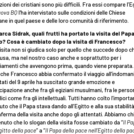
ioni dei cristiani sono più difficili. Fra essi compare l’E
ova BQ
l'ha intervistato sulle condizioni delle Chiese
iane in quel paese e delle loro comunità di riferimento.
arca Sidrak, quali frutti ha portato la visita del Papa
o? Cosa è cambiato dopo la visita di Francesco?
isita non si giudica solo per quello che succede dopo c
usa, ma nel nostro caso anche e soprattutto per i
amenti che avvengono prima, quando viene preparata. 
 che Francesco abbia confermato il viaggio all’indomani
tati del 9 aprile ha suscitato grande emozione e
cipazione anche fra gli egiziani musulmani, fra le perso
ici come fra gli intellettuali. Tutti hanno colto l’import
iuto che il Papa stava dando all’Egitto e alla sua stabilit
nferma della visita anche dopo gli attentati. Abbiamo ch
enuto che lo slogan della visita fosse cambiato da “
Il P
gitto della pace
” a “
Il Papa della pace nell’Egitto della pa