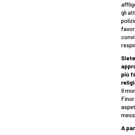
affli
gli at
polizi
favor
conviv
respi
Siete
appro
più f
relig
Il mo
Finor
aspet
messo
A par