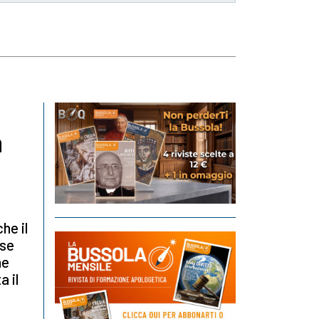
a
he il
ese
ne
a il