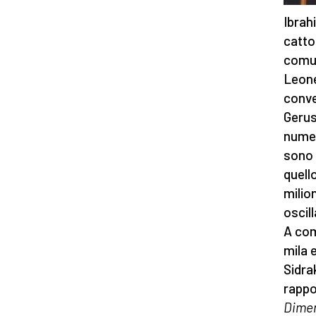
Ibrah
cattol
comun
Leone
conve
Gerus
numer
sono 
quell
milion
oscill
A com
mila 
Sidrak
rappo
Dimen