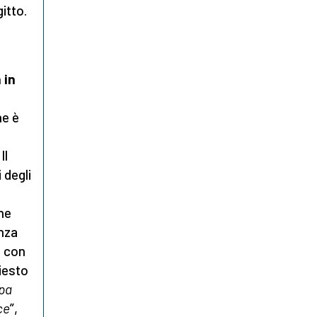
gitto.
 in
he è
Il
 degli
ne
anza
à con
iesto
apa
ce
”,