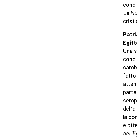
condiz
La
Nu
crist
Patri
Egitt
Una v
concl
cambi
fatto
atten
parte
sempl
dell’a
la co
e ott
nell’E