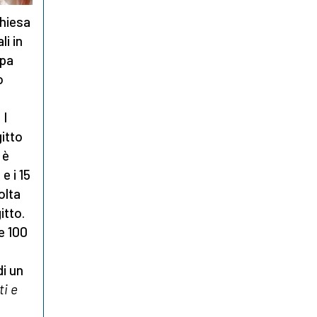
Chiesa
li in
apa
o
 I
gitto
 è
e i 15
olta
itto.
e 100
di un
ti e