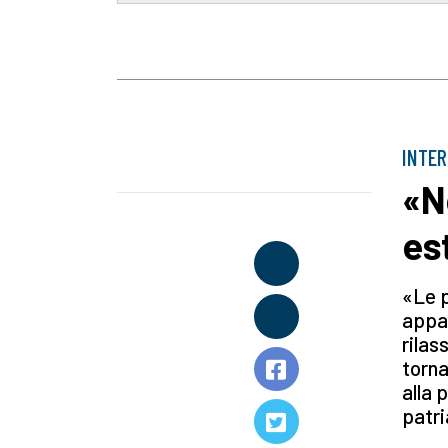
INTER
«N
es
«Le p
appar
rilas
torna
alla 
patri