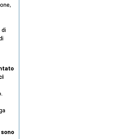
ione,
 di
di
entato
ci
.
ga
e sono