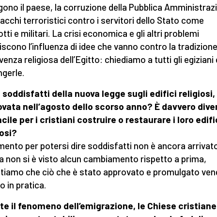
ggono il paese, la corruzione della Pubblica Amministraz
tacchi terroristici contro i servitori dello Stato come
otti e militari. La crisi economica e gli altri problemi
iscono l’influenza di idee che vanno contro la tradizione
enza religiosa dell’Egitto: chiediamo a tutti gli egiziani 
ngerle.
 soddisfatti della nuova legge sugli edifici religiosi,
vata nell’agosto dello scorso anno? È davvero div
acile per i cristiani costruire o restaurare i loro edifi
iosi?
mento per potersi dire soddisfatti non è ancora arrivato
a non si è visto alcun cambiamento rispetto a prima,
tiamo che ciò che è stato approvato e promulgato ven
 in pratica.
te il fenomeno dell’emigrazione, le Chiese cristian