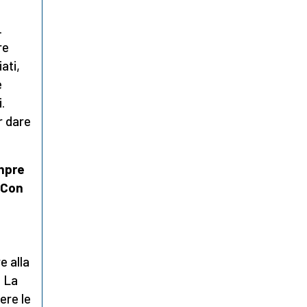
.
re
ati,
e
.
r dare
empre
. Con
e alla
. La
ere le