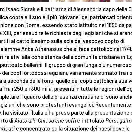
im Isaac Sidrak è il patriarca di Alessandria capo della 
ica copta e il suo è il più “giovane” dei patriarcati orienta
ione con Roma, essendo stato istituito nel 1895 da p
 XIII, per esaudire le richieste degli egiziani che si eran
rtiti al cattolicesimo sulla scia del vescovo copto di
alemme Anba Athanasius che si fece cattolico nel 1741.
i relativi alla consistenza delle comunità cristiane in E
piuttosto ballerini. Il gruppo di gran lunga più numeroso
o dei copti ortodossi egiziani, variamente stimato fra i 5 
i a seconda delle fonti, quello dei copti cattolici a sua v
a fra i 250 e i 300 mila, presenti in tutte le regioni dell’Eg
pletare il quadro delle presenza cristiane ci sono anch
egiziani che sono protestanti evangelici. Recentemente
 ha visitato l’Italia e ha preso parte alla presentazione 
rto di
Aiuto alla Chiesa che soffre
intitolato
Perseguita
ticati
e concentrato sulla situazione dei paesi dove le