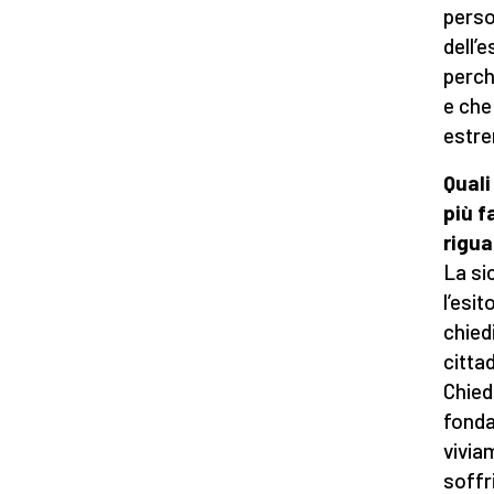
perso
dell’
perch
e che
estre
Quali
più f
rigua
La si
l’esit
chied
citta
Chied
fonda
vivia
soffr