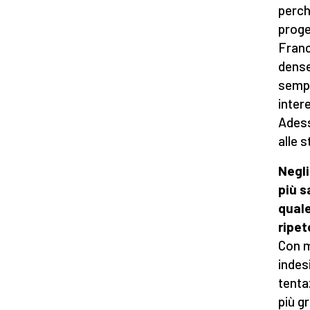
perch
proget
Franc
dense
sempl
inter
Adess
alle s
Negli
più s
quale
ripe
Con m
indes
tenta
più g