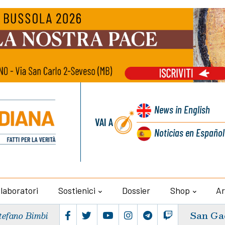
News
in English
VAI A
Noticias
en Español
llaboratori
Sostienici
Dossier
Shop
Ar
San Ga
tefano Bimbi