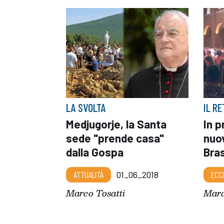
LA SVOLTA
IL R
Medjugorje, la Santa
In p
sede "prende casa"
nuo
dalla Gospa
Bras
ATTUALITÀ
01_06_2018
ECC
Marco Tosatti
Marc