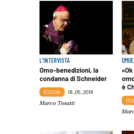
L'INTERVISTA
OMOE
Omo-benedizioni, la
«Ok 
condanna di Schneider
omos
è C
ECCLESIA
18_05_2018
ECC
Marco Tosatti
Marc