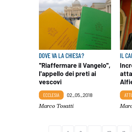
DOVE VA LA CHIESA?
IL C
"Riaffermare il Vangelo",
Incr
l'appello dei preti ai
atta
vescovi
Alfi
ECCLESIA
02_05_2018
ATT
Marco Tosatti
Marc