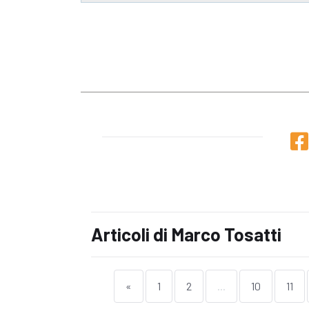
Articoli di Marco Tosatti
«
1
2
...
10
11