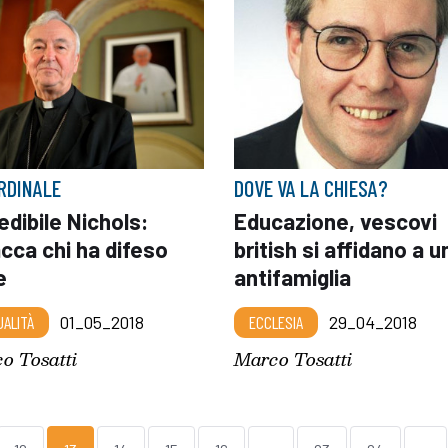
ARDINALE
DOVE VA LA CHIESA?
edibile Nichols:
Educazione, vescovi
cca chi ha difeso
british si affidano a u
e
antifamiglia
UALITÀ
01_05_2018
ECCLESIA
29_04_2018
o Tosatti
Marco Tosatti