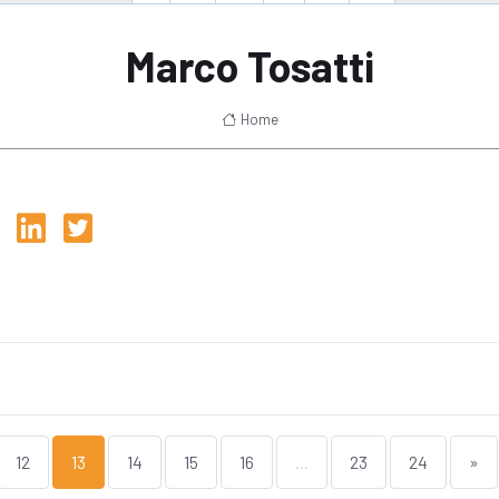
Marco Tosatti
Home
12
13
14
15
16
...
23
24
»