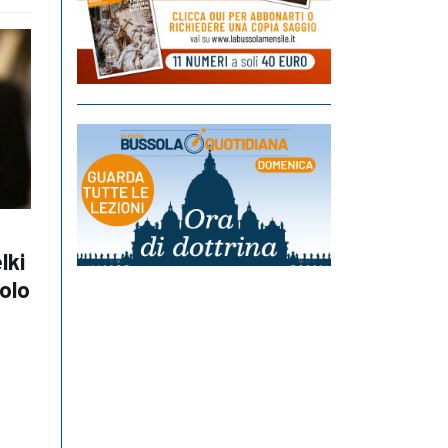
lki
solo