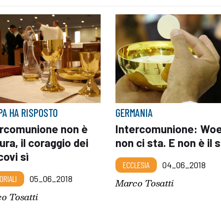
APA HA RISPOSTO
GERMANIA
ercomunione non è
Intercomunione: Woe
ra, il coraggio dei
non ci sta. E non è il 
ovi sì
ECCLESIA
04_06_2018
ORIALI
05_06_2018
Marco Tosatti
o Tosatti