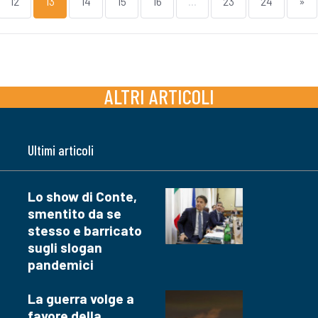
12
13
14
15
16
...
23
24
»
ALTRI ARTICOLI
Ultimi articoli
Lo show di Conte,
smentito da se
stesso e barricato
sugli slogan
pandemici
La guerra volge a
favore della