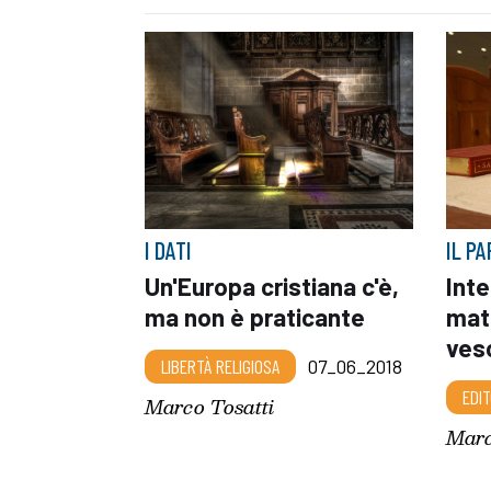
I DATI
IL P
Un'Europa cristiana c'è,
Int
ma non è praticante
matu
vesc
LIBERTÀ RELIGIOSA
07_06_2018
EDIT
Marco Tosatti
Marc