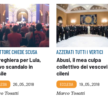
ETTORE CHIEDE SCUSA
AZZERATI TUTTI I VERTICI
reghiera per Lula,
Abusi, il mea culpa
vo scandalo in
collettivo dei vescovi
ile
cileni
LESIA
26_05_2018
ECCLESIA
19_05_2018
o Tosatti
Marco Tosatti