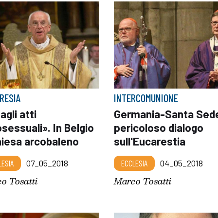
RESIA
INTERCOMUNIONE
agli atti
Germania-Santa Sed
essuali». In Belgio
pericoloso dialogo
hiesa arcobaleno
sull'Eucarestia
LESIA
07_05_2018
ECCLESIA
04_05_2018
o Tosatti
Marco Tosatti