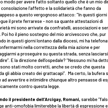
o modo per avere fatto soltanto quello che è un mio dir
 consolazione l’affetto e la solidarietà che fanno da
appeso a questo vergognoso attacco: “In questi giorni
gue il prete ferrarese - non sa quante attestazioni di
arietà mi sono arrivate da confratelli, associazioni e se
i. Poi ho il pieno sostegno del mio arcivescovo che, pur
do in questi giorni lontano dalla diocesi, mi ha telefon
onfermarmi nella correttezza della mia azione e per
aggiarmi a proseguire su questa strada, senza lasciarsi
idire”. E la direzione dell’ospedale? “Nessuno mi ha dett
, sono stati molto corretti, anche se credo che questa
da gli abbia creato dei grattacapi”. Ma certo, la bufera 
 ad avvertire e intimidire chiunque altro pensasse di es
icamente contro questa legge.
do il presidente dell’Arcigay, Romani,
sarebbe “fals
gge anti-omofobia limiterebbe la libertà di espressione e