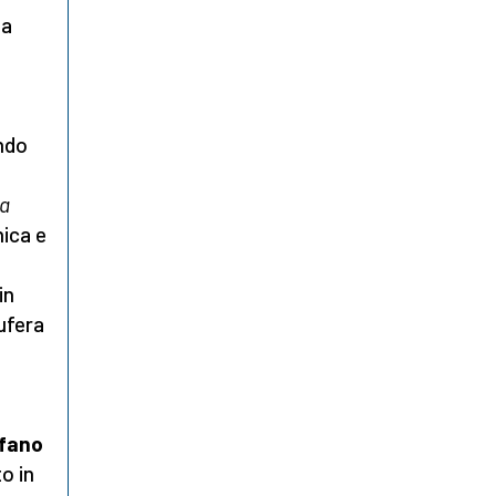
la
ando
a
nica e
in
bufera
fano
o in