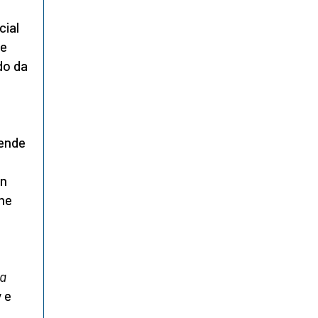
cial
he
do da
pende
in
rme
a
a
y e