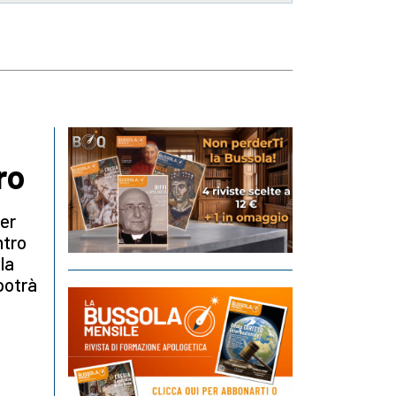
ro
ver
ntro
la
potrà