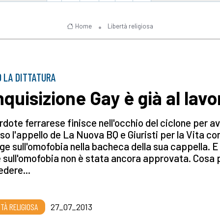
Home
Libertà religiosa
 LA DITTATURA
Inquisizione Gay è già al lavo
dote ferrarese finisce nell'occhio del ciclone per a
o l'appello de La Nuova BQ e Giuristi per la Vita co
gge sull'omofobia nella bacheca della sua cappella. E 
 sull'omofobia non è stata ancora approvata. Cosa 
dere...
RTÀ RELIGIOSA
27_07_2013