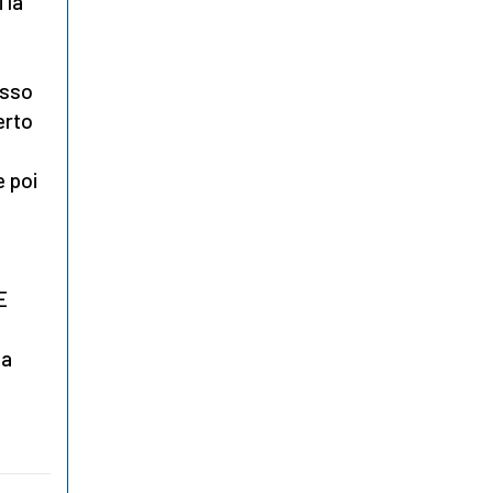
 la
sso
erto
e poi
E
ta