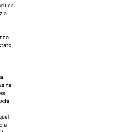
ritica
zio
nno
stato
a
ha
ve nei
poi
ochi
quel
o a