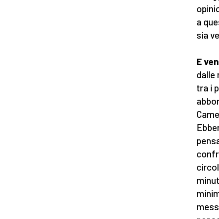
opini
a que
sia ve
E ven
dalle
tra i
abbon
Camer
Ebben
pensa
confr
circo
minut
minim
messa