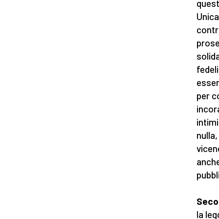
quest
Unica
contr
prose
solid
fedel
essen
per c
incor
intim
nulla
vicen
anche
pubbl
Secon
la le