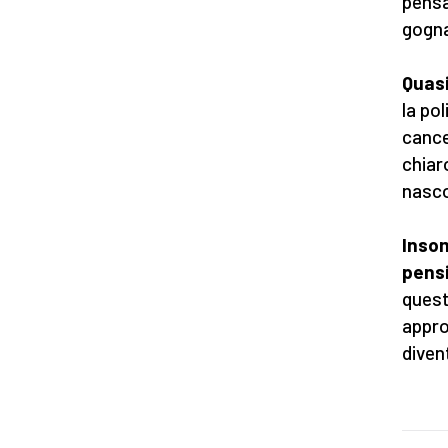
pensa
gogna
Quasi
la po
cance
chiar
nasco
Insom
pens
quest
appro
diven