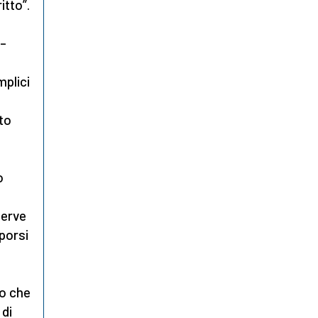
itto”.
 –
mplici
ato
o
serve
porsi
o che
 di