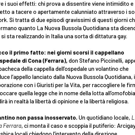
e i suoi effetti: chi prova a dissentire viene intimidito e
etto a tacere o apertamente calunniato attraverso i so
rk. Si tratta di due episodi gravissimi di questi giorni c
rmano quanto La Nuova Bussola Quotidiana sta dicen
si sta realizzando in Italia una sorta di dittatura gay.
co il primo fatto: nei giorni scorsi il cappellano
ospedale di Cona (Ferrara),
don Stefano Piccinelli, ap
 bacheca della cappella dell’ospedale un volantino che
duce l’appello lanciato dalla Nuova Bussola Quotidiana, 
orazione con i Giuristi per la Vita, per raccogliere le fi
loccare quella legge che in nome della lotta all’omofobi
rà in realtà la libertà di opinione e la libertà religiosa.
lantino non passa inosservato.
Un quotidiano locale,
L
 Ferrara
, ci monta il caso e scoppia il putiferio: Arciga
esbica locali chiedono l’intervento della direzione