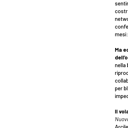
sentir
costr
netwo
confe
mesi: 
Ma ec
dell’
nella
ripro
collab
per b
impedi
Il vo
Nuova
Arcil