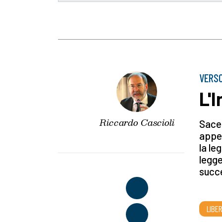
VERSO
L'
Riccardo Cascioli
Sacer
appes
la le
legge
succe
LIBE