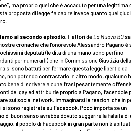
one”, ma proprio quel che è accaduto per una legittima c
sta proposta di legge fa capire invece quanto quel giudi
ro.
iamo al secondo episodio.
I lettori de
La Nuova BQ
sa
 nostre cronache che l’onorevole Alessandro Pagano è 
 pochissimi deputati (le dita di una mano sono perfino
danti per numerarli) che in Commissione Giustizia dell
a si sono battuti per fermare questa legge liberticida.
e, non potendo contrastarlo in altro modo, qualcuno 
to bene di scrivere alcune frasi pesantemente offensi
onti dei gay ed attribuirle proprio a Pagano, facendole 
lare sui social network. Immaginarsi le reazioni che in p
i si sono registrate su Facebook. Poco importa se un
o di buon senso avrebbe dovuto suggerire la falsità di 
ggio, il popolo di Facebook in gran parte non è abituat