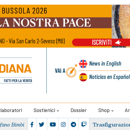
News
in English
VAI A
Noticias
en Español
llaboratori
Sostienici
Dossier
Shop
Ar
Trasfigurazio
efano Bimbi