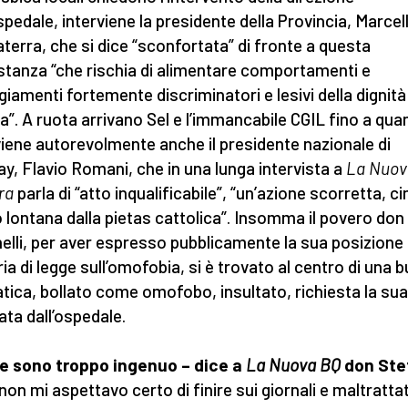
ospedale, interviene la presidente della Provincia, Marcel
terra, che si dice “sconfortata” di fronte a questa
stanza “che rischia di alimentare comportamenti e
giamenti fortemente discriminatori e lesivi della dignità
”. A ruota arrivano Sel e l’immancabile CGIL fino a qu
viene autorevolmente anche il presidente nazionale di
ay, Flavio Romani, che in una lunga intervista a
La Nuov
ra
parla di “atto inqualificabile”, “un’azione scorretta, ci
 lontana dalla pietas cattolica”. Insomma il povero don
nelli, per aver espresso pubblicamente la sua posizione 
ia di legge sull’omofobia, si è trovato al centro di una 
tica, bollato come omofobo, insultato, richiesta la sua
ata dall’ospedale.
e sono troppo ingenuo – dice a
La Nuova BQ
don Ste
on mi aspettavo certo di finire sui giornali e maltrattat