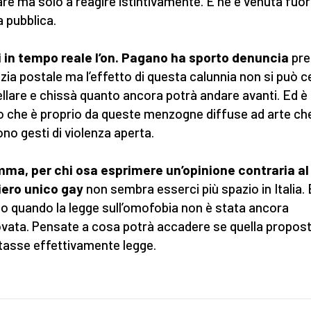
re ma solo a reagire istintivamente. E ne è venuta fuori
 pubblica.
 in tempo reale l’on. Pagano ha sporto denuncia
pre
lizia postale ma l’effetto di questa calunnia non si può c
llare e chissà quanto ancora potrà andare avanti. Ed è
o che è proprio da queste menzogne diffuse ad arte ch
no gesti di violenza aperta.
ma, per chi osa esprimere un’opinione contraria al
iero unico gay
non sembra esserci più spazio in Italia. 
o quando la legge sull’omofobia non è stata ancora
vata. Pensate a cosa potrà accadere se quella propos
tasse effettivamente legge.