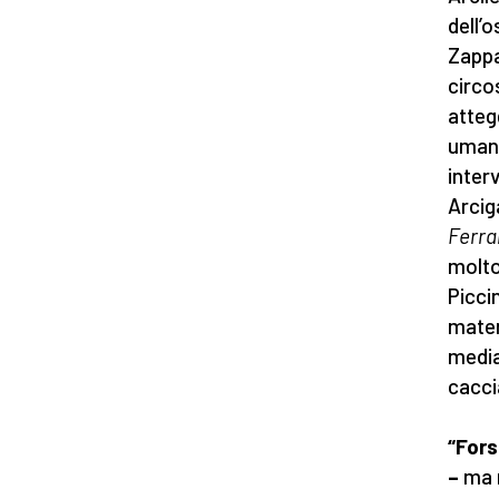
dell’
Zappa
circo
atteg
umana
inter
Arcig
Ferra
molto
Picci
mater
media
cacci
“Fors
–
ma n