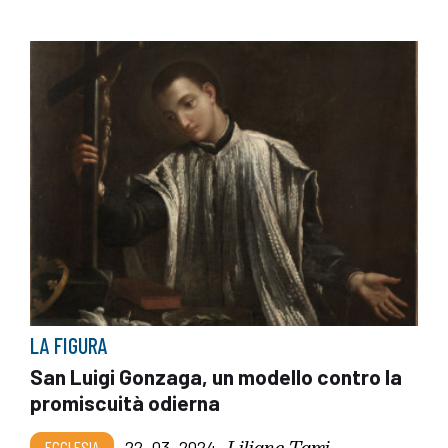
LA FIGURA
San Luigi Gonzaga, un modello contro la
promiscuità odierna
Liliane Tami
ECCLESIA
22_03_2024