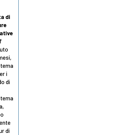
a di
ure
ative
f
vuto
mesi,
istema
er i
do di
istema
a,
 o
mente
ur di