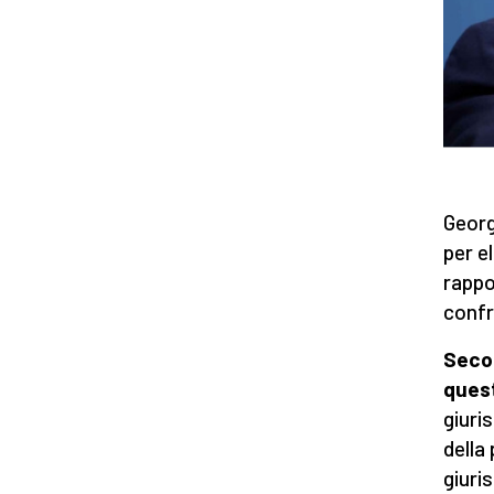
Georg
per e
rappo
confro
Seco
quest
giuris
della 
giuri