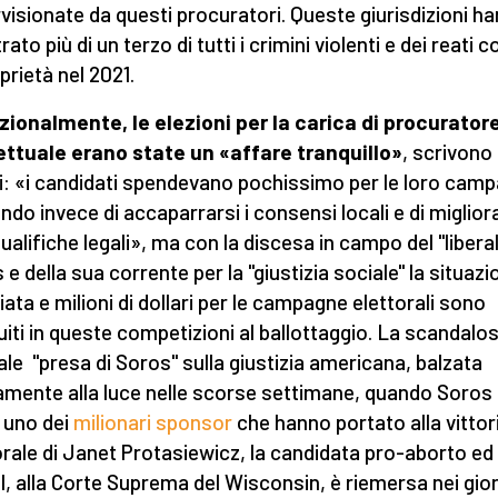
visionate da questi procuratori. Queste giurisdizioni h
rato più di un terzo di tutti i crimini violenti e dei reati 
prietà nel 2021.
zionalmente, le elezioni per la carica di procurator
ettuale erano state un «affare tranquillo»
, scrivono 
i: «i candidati spendevano pochissimo per le loro cam
ndo invece di accaparrarsi i consensi locali e di migliora
qualifiche legali», ma con la discesa in campo del "libera
 e della sua corrente per la "giustizia sociale" la situazi
ata e milioni di dollari per le campagne elettorali sono
uiti in queste competizioni al ballottaggio. La scandalo
erale "presa di Soros" sulla giustizia americana, balzata
mente alla luce nelle scorse settimane, quando Soros
 uno dei
milionari sponsor
che hanno portato alla vittor
orale di Janet Protasiewicz, la candidata pro-aborto ed
, alla Corte Suprema del Wisconsin, è riemersa nei gior