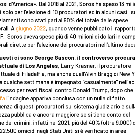
osi d'America». Dal 2018 al 2021, Soros ha speso 13 milio
i solo per l’elezione di 10 procuratori ed in alcuni casi i s
ziamenti sono stati pari al 90% del totale delle spese
rali. A
giugno 2022
, quando venne pubblicato il rapporto
, Soros aveva speso più di 40 milioni di dollari in ca
rali dirette per l'elezione dei procuratori nell'ultimo dec
uesti ci sono George Gascon, il controverso procur
ettuale di Los Angeles
, Larry Krasner, il procuratore
ettuale di Filadelfia, ma anche quell’Alvin Bragg di New 
a qualche settimana è impegnato "casualmente" nell’a
ocesso per reati fiscali contro Donald Trump, dopo che
fa
l’indagine appariva conclusa con un nulla di fatto.
luenza di questi procuratori sul sistema giudiziario e sull
ezza pubblica è ancora maggiore se si tiene conto del
 dei crimini, infatti nel 2021, più del 40% (oltre 9.000) 
22.500 omicidi negli Stati Uniti si è verificato in aree