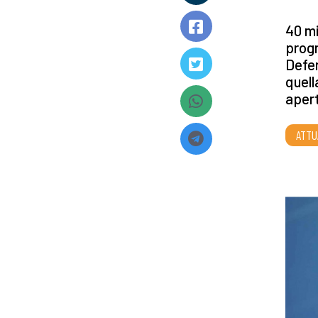
40 mi
progr
Defen
quell
apert
ATTU