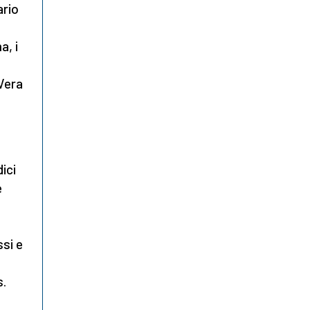
ario
a, i
Vera
ici
e
ssi e
s.