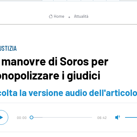
Home
Attualità
IUSTIZIA
 manovre di Soros per
nopolizzare i giudici
olta la versione audio dell'articol
00:00
06:42