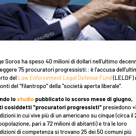
e Soros ha speso 40 milioni di dollari nell'ultimo decen
leggere 75 procuratori progressisti:: è l'accusa dell’ult
rto del
Law Enforcement Legal Defense Fund
(LELDF) 
nti del "filantropo" della "società aperta liberale".
ndo lo
studio
pubblicato lo scorso mese di giugno,
i cosiddetti "procuratori progressisti"
presiedono «
dizioni in cui vive più di un americano su cinque (circa i
popolazione, pari a 72 milioni di abitanti) e tra le loro
sdizioni di competenza si trovano 25 dei 50 comuni più