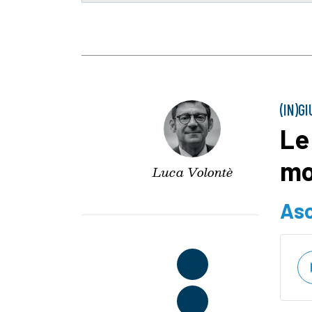
(IN)G
Le
mo
Luca Volontè
Asc