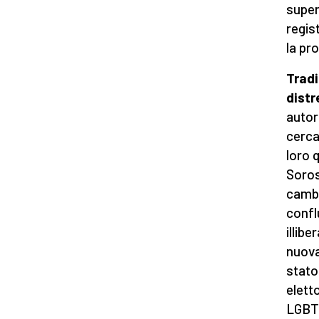
super
regist
la pro
Tradi
distr
autor
cerca
loro 
Soros
cambi
confl
illib
nuova
stato
elett
LGBTI