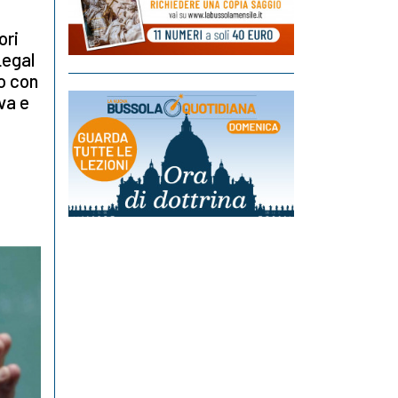
ori
Legal
o con
va e