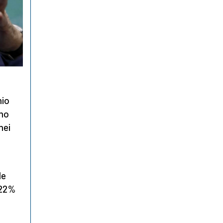
nio
imo
nei
le
l 22%