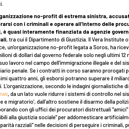
i.
ganizzazione no-profit di estrema sinistra, accusat
rarsi con i criminali e operare all'interno delle proc
i, è quasi interamente finanziata da agenzie govern
ali
, tra cui il Dipartimento di Giustizia. Il Vera Institute o
ce, un'organizzazione no-profit legata a Soros, ha rice
lioni di dollari dal governo federale solo negli ultimi 12 
l suo lavoro nel campo dell'immigrazione illegale e del s
ziario penale. Se i contratti in corso saranno prorogati p
imi quattro anni, gli esborsi potranno superare il miliar
ri. L’organizzazione, secondo le indagini giornalistiche di
ews
, da un lato vuole ridurre i sistemi di controllo nel s
e e migratorio’, dall’altro sostiene il disarmo della polizi
orando con gli uffici dei procuratori distrettuali "amici"
ibili alla giustizia sociale" per addomesticare artificial
sparità razziali" nelle decisioni di perseguire i criminali, p