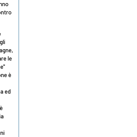
anno
contro
e
gli
pagne,
re le
le"
one è
sa ed
 è
ia
ni