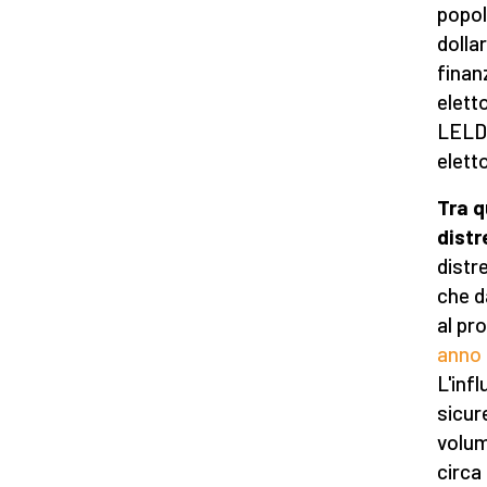
popol
dollar
finan
eletto
LELDF
eletto
Tra q
distr
distr
che d
al pr
anno 
L'inf
sicur
volume
circa 