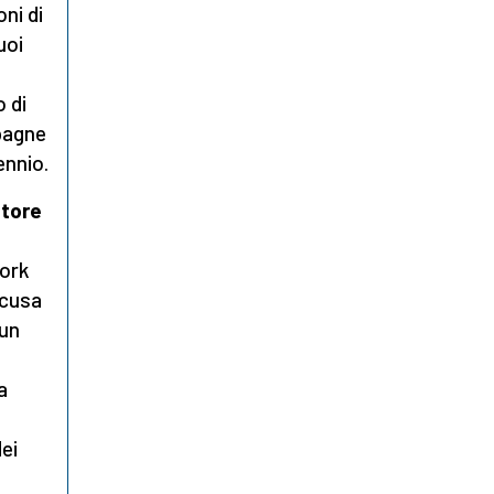
ni di
uoi
 di
mpagne
ennio.
atore
York
ccusa
 un
a
dei