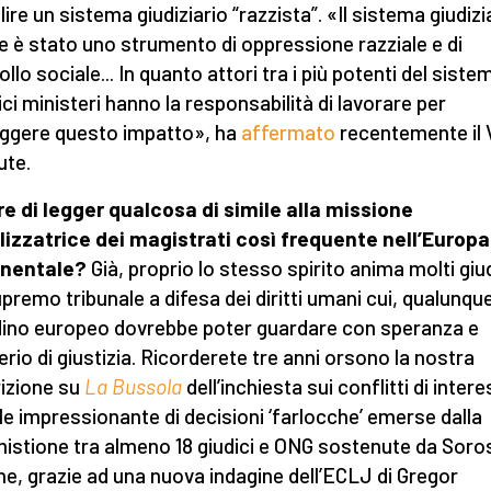
ire un sistema giudiziario “razzista”. «Il sistema giudizi
e è stato uno strumento di oppressione razziale e di
llo sociale... In quanto attori tra i più potenti del sistem
ici ministeri hanno la responsabilità di lavorare per
ggere questo impatto», ha
affermato
recentemente il 
ute.
re di legger qualcosa di simile alla missione
izzatrice dei magistrati così frequente nell’Europa
inentale?
Già, proprio lo stesso spirito anima molti giud
upremo tribunale a difesa dei diritti umani cui, qualunqu
dino europeo dovrebbe poter guardare con speranza e
erio di giustizia. Ricorderete tre anni orsono la nostra
izione su
La Bussola
dell’inchiesta sui conflitti di intere
le impressionante di decisioni ‘farlocche’ emerse dalla
stione tra almeno 18 giudici e ONG sostenute da Soro
e, grazie ad una nuova indagine dell’ECLJ di Gregor