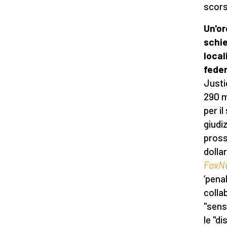
scors
Un'or
schie
local
feder
Justi
290 mi
per i
giudi
pross
dolla
FoxN
‘penal
collab
"sens
le "di