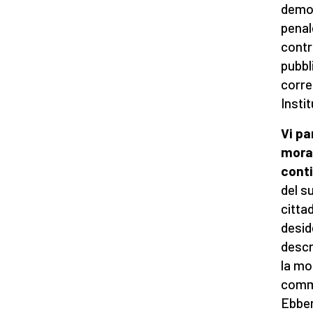
demol
penal
contro
pubbl
corre
Instit
Vi pa
moral
cont
del s
citta
desid
descr
la mo
commi
Ebben