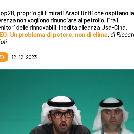
Cop28, proprio gli Emirati Arabi Uniti che ospitano la
renza non vogliono rinunciare al petrolio. Fra i
nitori delle rinnovabili, inedita alleanza Usa-Cina.
DEO: Un problema di potere, non di clima
,
di Ricca
oli
TO
12_12_2023