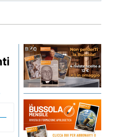
nti
o