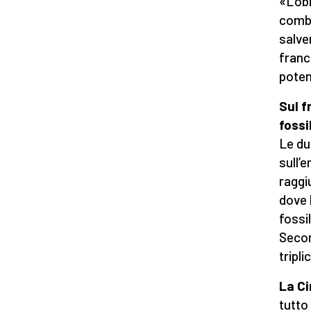
«L’ob
combu
salve
franc
poten
Sul f
fossil
Le du
sull’
raggi
dove 
fossil
Seco
tripl
La C
tutto