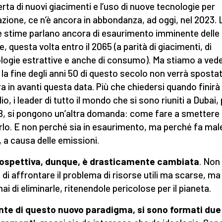
rta di nuovi giacimenti e l’uso di nuove tecnologie per
razione, ce n’è ancora in abbondanza, ad oggi, nel 2023. 
 stime parlano ancora di esaurimento imminente delle
, questa volta entro il 2065 (a parità di giacimenti, di
logie estrattive e anche di consumo). Ma stiamo a ved
 la fine degli anni 50 di questo secolo non verrà sposta
a in avanti questa data. Più che chiedersi quando finirà 
io, i leader di tutto il mondo che si sono riuniti a Dubai, 
, si pongono un’altra domanda: come fare a smettere 
rlo. E non perché sia in esaurimento, ma perché fa male
, a causa delle emissioni.
rospettiva, dunque, è drasticamente cambiata
. Non 
 di affrontare il problema di risorse utili ma scarse, ma
i di eliminarle, ritenendole pericolose per il pianeta.
nte di questo nuovo paradigma, si sono formati due