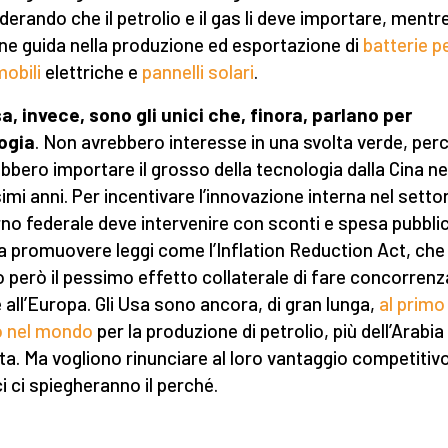
derando che il petrolio e il gas li deve importare, mentr
ne guida nella produzione ed esportazione di
batterie p
obili
elettriche e
pannelli solari
.
sa, invece, sono gli unici che, finora, parlano per
ogia
. Non avrebbero interesse in una svolta verde, per
bbero importare il grosso della tecnologia dalla Cina ne
imi anni. Per incentivare l’innovazione interna nel settore
no federale deve intervenire con sconti e spesa pubbli
 a promuovere leggi come l’Inflation Reduction Act, che
 però il pessimo effetto collaterale di fare concorrenz
e all’Europa. Gli Usa sono ancora, di gran lunga,
al primo
o nel mondo
per la produzione di petrolio, più dell’Arabia
ta. Ma vogliono rinunciare al loro vantaggio competitivo.
ci ci spiegheranno il perché.