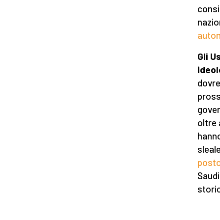
consi
nazio
autom
Gli U
ideol
dovre
pross
gover
oltre
hanno
sleal
post
Saudi
stori