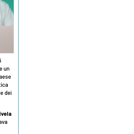
i
re un
paese
tica
e dei
ivela
mava
a