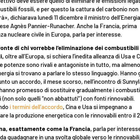
iettivo deve essere quello di eliminare le emissioni legat
stibili fossili, e per questo la cattura del carbonio non 
rà», dichiarava lunedì 11 dicembre il ministro dell’Energi
ese Agnès Pannier-Runacher. Anche la Francia, prima
za nucleare civile in Europa, parla per interesse.
ronte di chi vorrebbe l’eliminazione dei combustibili
i,
oltre all’Europa, si schiera l’inedita alleanza di Usa e C
e potenze sono rivali e antagoniste in tutto, ma almen
energia si trovano a parlare lo stesso linguaggio. Hanno 
unto un accordo, il mese scorso, nell’incontro di Sunny
hanno promesso di sostituire gradualmente i combustib
i (non solo quelli “non abbattuti”) con fonti rinnovabili.
ndo
i termini dell’accordo
, Cina e Usa si impegnano a
icare la produzione energetica con le rinnovabili entro il 
ina, esattamente come la Francia
, parla per interess
 da guadagnare in una svolta globale verso le rinnovabili