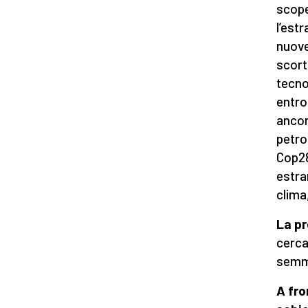
scope
l’est
nuove
scorte
tecno
entro
ancor
petrol
Cop28
estra
clima
La p
cerca
semma
A fro