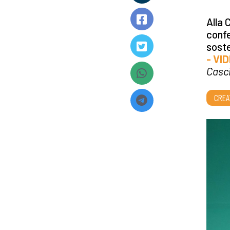
Alla 
confe
soste
- VI
Casci
CREA