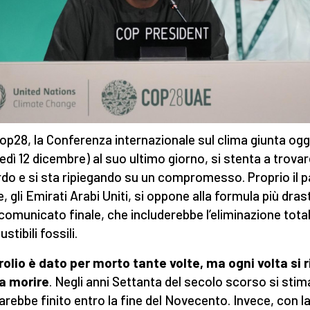
Cop28, la Conferenza internazionale sul clima giunta ogg
edì 12 dicembre) al suo ultimo giorno, si stenta a trova
do e si sta ripiegando su un compromesso. Proprio il 
, gli Emirati Arabi Uniti, si oppone alla formula più dras
l comunicato finale, che includerebbe l’eliminazione total
tibili fossili.
trolio è dato per morto tante volte, ma ogni volta si r
a morire
. Negli anni Settanta del secolo scorso si sti
arebbe finito entro la fine del Novecento. Invece, con l