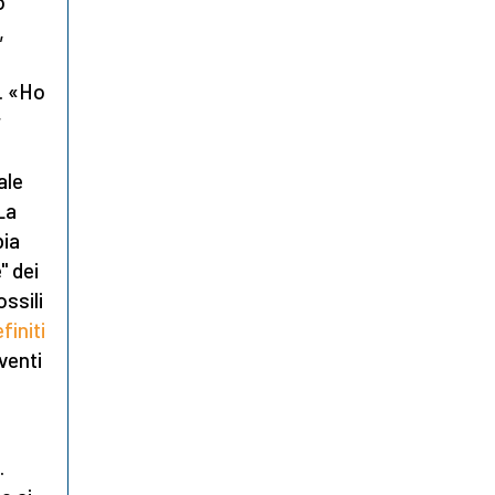
o
,
e. «Ho
r
ale
La
bia
" dei
ossili
finiti
rventi
.