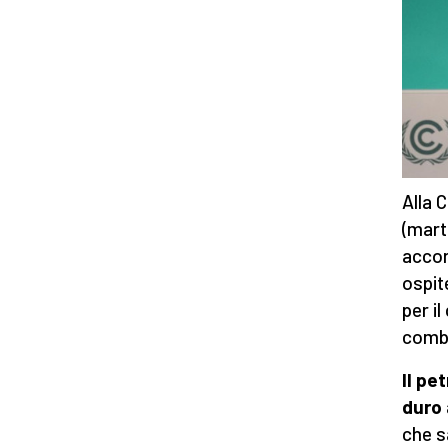
Alla 
(mart
accor
ospite
per i
combus
Il pe
duro 
che s