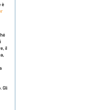
e è
er
ché
i
, il
ca,
a
 Gli