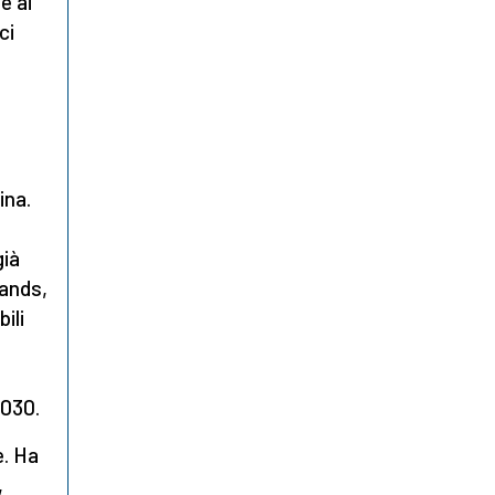
e ai
ci
a
ina.
o
già
lands,
ili
2030.
e. Ha
,