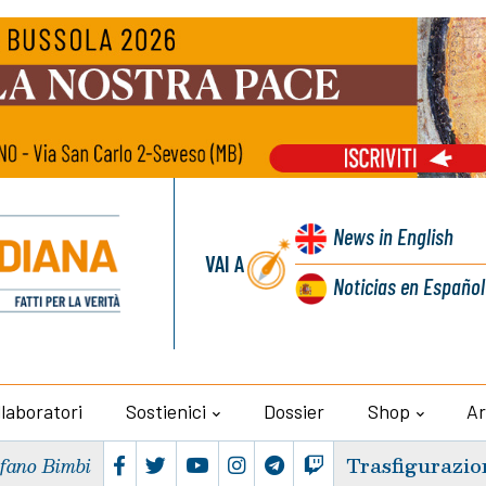
News
in English
VAI A
Noticias
en Español
llaboratori
Sostienici
Dossier
Shop
Ar
Trasfigurazio
efano Bimbi