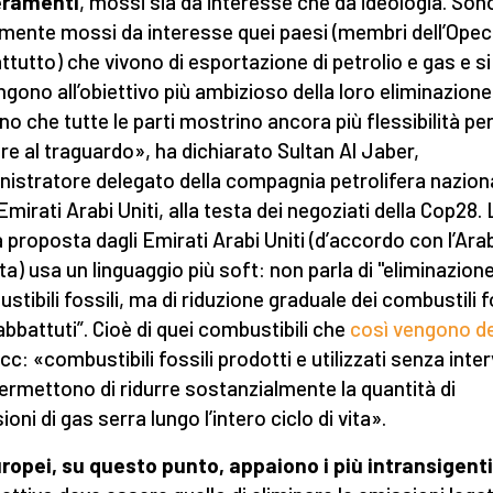
eramenti
, mossi sia da interesse che da ideologia. Son
mente mossi da interesse quei paesi (membri dell’Opec
ttutto) che vivono di esportazione di petrolio e gas e si
gono all’obiettivo più ambizioso della loro eliminazion
no che tutte le parti mostrino ancora più flessibilità pe
are al traguardo», ha dichiarato Sultan Al Jaber,
istratore delegato della compagnia petrolifera nazion
Emirati Arabi Uniti, alla testa dei negoziati della Cop28. 
 proposta dagli Emirati Arabi Uniti
(d’accordo con l’Ara
ta) usa un linguaggio più soft: non parla di "eliminazione
stibili fossili, ma di riduzione graduale dei combustili f
abbattuti”. Cioè di quei combustibili che
così vengono de
pcc: «combustibili fossili prodotti e utilizzati senza inte
ermettono di ridurre sostanzialmente la quantità di
oni di gas serra lungo l’intero ciclo di vita».
uropei, su questo punto, appaiono i più intransigenti