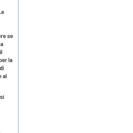
Le
ere se
ta
il
per la
di
 al
si