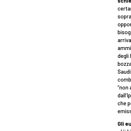
schi
certa
sopra
oppon
bisog
arriv
ammin
degli 
bozza
Saudi
combu
“non 
dall’I
che p
emissi
Gli e