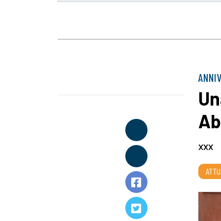
ANNI
Un
Ab
xxx
ATTU