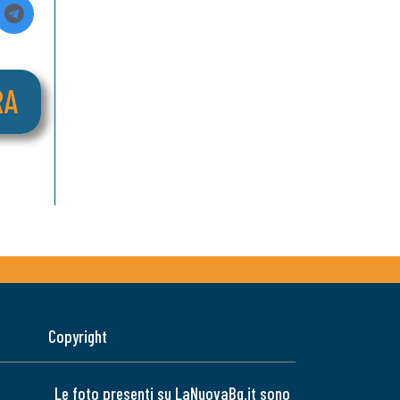
Copyright
Le foto presenti su LaNuovaBq.it sono