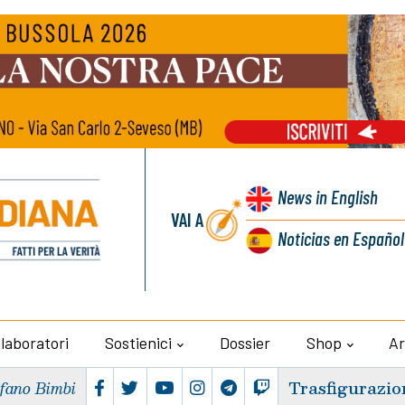
News
in English
VAI A
Noticias
en Español
llaboratori
Sostienici
Dossier
Shop
Ar
Trasfigurazio
efano Bimbi