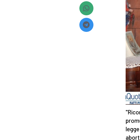
"Ricor
promu
legge 
aborti