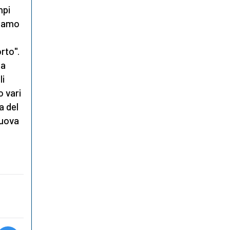
mpi
siamo
rto".
ha
li
o vari
a del
Nuova