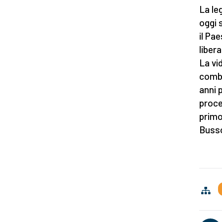
La le
oggi 
il Pa
libera
La vi
comba
anni 
proce
primo
Busso