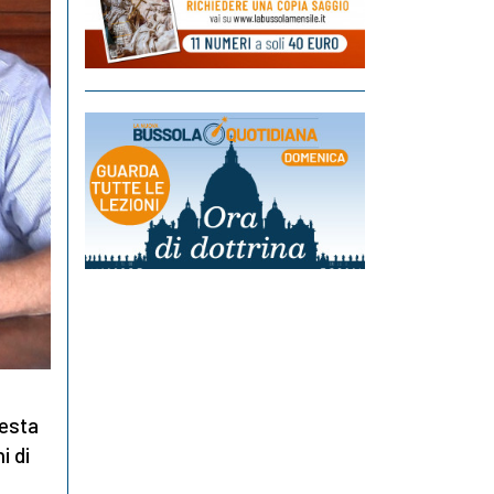
uesta
i di