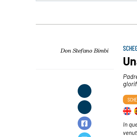
SCHEG
Don Stefano Bimbi
Un
Padre
glorif
SCHE
In que
venuta