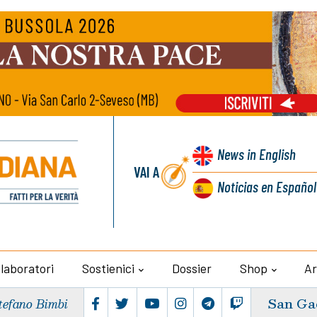
News
in English
VAI A
Noticias
en Español
llaboratori
Sostienici
Dossier
Shop
Ar
San Ga
tefano Bimbi