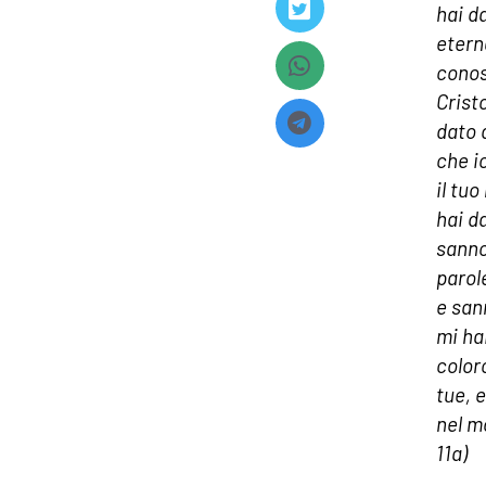
hai d
eterna
conos
Cristo
dato 
che i
il tu
hai d
sanno
parol
e san
mi ha
color
tue, e
nel m
11a)