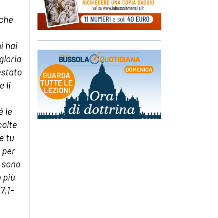
 che
i hai
gloria
estato
 li
é le
colte
e tu
 per
e sono
o più
7,1-