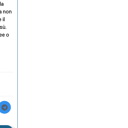
la
na non
 il
sù.
dee o