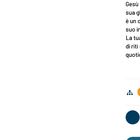
Gesù 
sua g
è un 
suo i
La tu
di rit
quoti