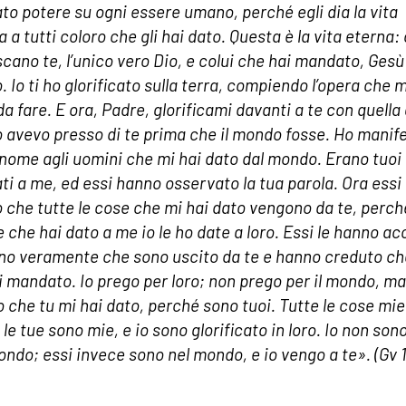
ato potere su ogni essere umano, perché egli dia la vita
 a tutti coloro che gli hai dato. Questa è la vita eterna:
cano te, l’unico vero Dio, e colui che hai mandato, Gesù
. Io ti ho glorificato sulla terra, compiendo l’opera che m
da fare. E ora, Padre, glorificami davanti a te con quella 
o avevo presso di te prima che il mondo fosse. Ho manif
o nome agli uomini che mi hai dato dal mondo. Erano tuoi e
ati a me, ed essi hanno osservato la tua parola. Ora essi
 che tutte le cose che mi hai dato vengono da te, perch
e che hai dato a me io le ho date a loro. Essi le hanno ac
no veramente che sono uscito da te e hanno creduto ch
i mandato. Io prego per loro; non prego per il mondo, ma
o che tu mi hai dato, perché sono tuoi. Tutte le cose mi
 le tue sono mie, e io sono glorificato in loro. Io non son
ondo; essi invece sono nel mondo, e io vengo a te». (Gv 1