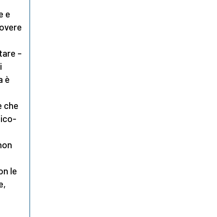
e e
povere
tare –
i
a è
e che
nico-
 non
on le
e,