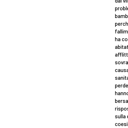
dai vi
probl
bambi
perch
falli
ha co
abita
afflit
sovra
causan
sanit
perde
hanno
bersag
rispo
sulla
coesi