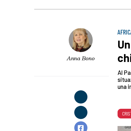
AFRIC
Un
ch
Anna Bono
Al Pa
situa
una i
CRIS