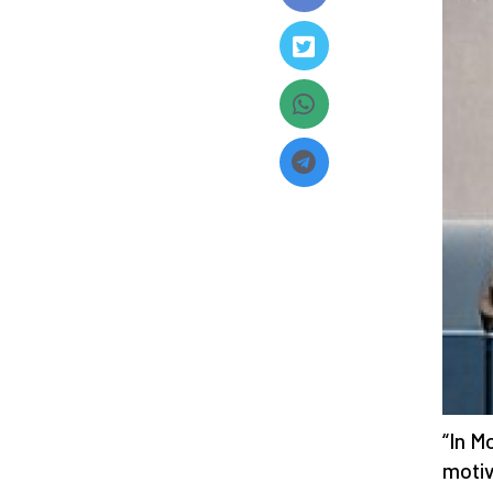
“In M
motiv