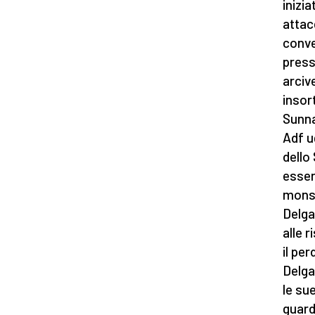
inizi
attac
conve
press
arciv
insor
Sunna,
Adf u
dello
esser
monsi
Delga
alle 
il pe
Delga
le su
guard