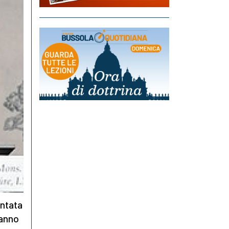
entata
hanno