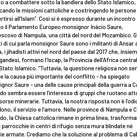
ato a combattere sotto la bandiera dello Stato Islamico,
cando le missioni cattoliche e costringendo le persone
rtirsi all'Islam”. Così si è espresso durante un incontro
o il Parlamento Europeo monsignor Inàcio Saure,
escovo di Nampula, una città del nord del Mozambico. Gl
ti di cui parla monsignor Saure sono i militanti di Ansar 
 i jihadisti attivi nel nord del paese dal 2017 che, insiem
gandesi, formano l’Iscap, la Provincia dell’Africa centra
 Stato Islamico. “Tuttavia, la questione religiosa non s
e la causa più importante del conflitto – ha spiegato
gnor Saure – una delle cause principali della guerra a 
do sembra essere l’interesse di gruppi che ruotano at
risorse minerarie. Tuttavia, la nostra risposta non è l’od
rdono, il servizio e l’amore. Nelle province di Nampula e 
do, la Chiesa cattolica rimane in prima linea, trasform
e parrocchie in centri di rifugio senza mura blindate né
ie armate. Crediamo che la soluzione al problema di C