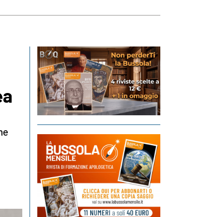
ea
he