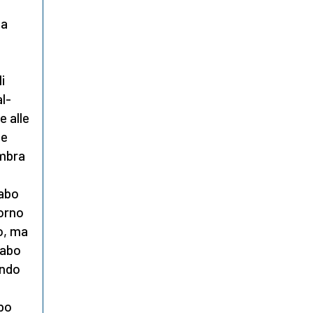
 a
i
al-
e alle
le
embra
Cabo
torno
io, ma
Cabo
ando
abo