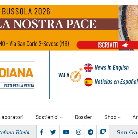
News
in English
VAI A
Noticias
en Español
llaboratori
Sostienici
Dossier
Shop
Ar
San Ga
tefano Bimbi