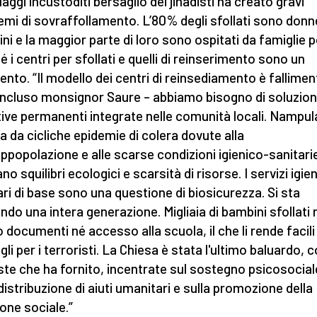
llaggi incustoditi bersaglio dei jihadisti ha creato gravi
emi di sovraffollamento. L’80% degli sfollati sono donn
ni e la maggior parte di loro sono ospitati da famiglie 
é i centri per sfollati e quelli di reinserimento sono un
mento. “Il modello dei centri di reinsediamento è fallimen
ncluso monsignor Saure – abbiamo bisogno di soluzion
tive permanenti integrate nelle comunità locali. Nampul
ta da cicliche epidemie di colera dovute alla
ppopolazione e alle scarse condizioni igienico-sanitari
o squilibri ecologici e scarsità di risorse. I servizi igie
ari di base sono una questione di biosicurezza. Si sta
ndo una intera generazione. Migliaia di bambini sfollati
 documenti né accesso alla scuola, il che li rende facili
li per i terroristi. La Chiesa è stata l'ultimo baluardo, c
ste che ha fornito, incentrate sul sostegno psicosocial
 distribuzione di aiuti umanitari e sulla promozione della
one sociale.”