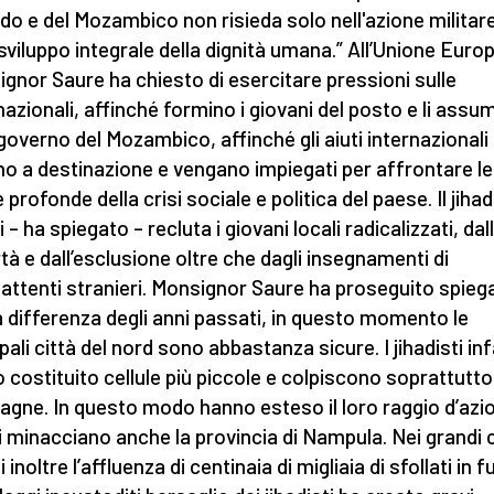
do e del Mozambico non risieda solo nell'azione militar
 sviluppo integrale della dignità umana.” All’Unione Euro
gnor Saure ha chiesto di esercitare pressioni sulle
nazionali, affinché formino i giovani del posto e li assu
 governo del Mozambico, affinché gli aiuti internazionali
ino a destinazione e vengano impiegati per affrontare le
profonde della crisi sociale e politica del paese. Il jihad
i – ha spiegato – recluta i giovani locali radicalizzati, dal
tà e dall’esclusione oltre che dagli insegnamenti di
ttenti stranieri. Monsignor Saure ha proseguito spie
a differenza degli anni passati, in questo momento le
pali città del nord sono abbastanza sicure. I jihadisti inf
 costituito cellule più piccole e colpiscono soprattutto
gne. In questo modo hanno esteso il loro raggio d’azi
 minacciano anche la provincia di Nampula. Nei grandi c
 inoltre l’affluenza di centinaia di migliaia di sfollati in 