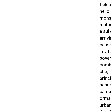
Delga
nello
monsi
multi
e sul
arriv
cause 
infatt
pover
comba
che, 
princi
hanno
campa
ormai
urbani