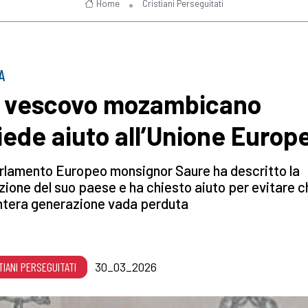
Home
Cristiani Perseguitati
A
 vescovo mozambicano
iede aiuto all’Unione Europ
rlamento Europeo monsignor Saure ha descritto la
zione del suo paese e ha chiesto aiuto per evitare c
ntera generazione vada perduta
TIANI PERSEGUITATI
30_03_2026