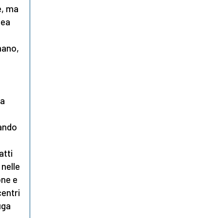
e, ma
pea
mano,
la
gando
atti
 nelle
one e
entri
fuga