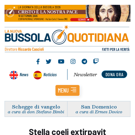
Newsletter
News
Noticias
DONA ORA
MENU
Schegge di vangelo
San Domenico
a cura di don Stefano Bimbi
a cura di Ermes Dovico
Stella coeli extirpavit