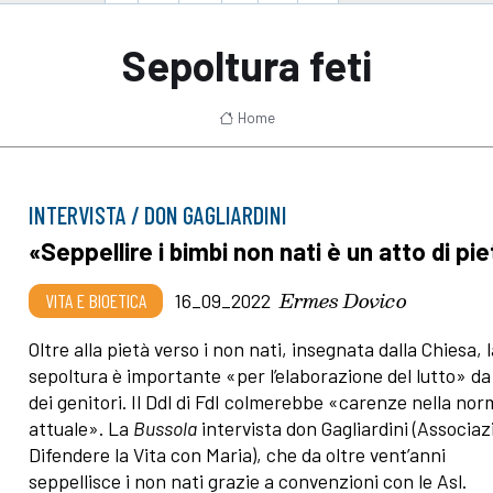
Sepoltura feti
Home
INTERVISTA / DON GAGLIARDINI
«Seppellire i bimbi non nati è un atto di pi
Ermes Dovico
VITA E BIOETICA
16_09_2022
Oltre alla pietà verso i non nati, insegnata dalla Chiesa, 
sepoltura è importante «per l’elaborazione del lutto» da
dei genitori. Il Ddl di FdI colmerebbe «carenze nella nor
attuale». La
Bussola
intervista don Gagliardini (Associa
Difendere la Vita con Maria), che da oltre vent’anni
seppellisce i non nati grazie a convenzioni con le Asl.