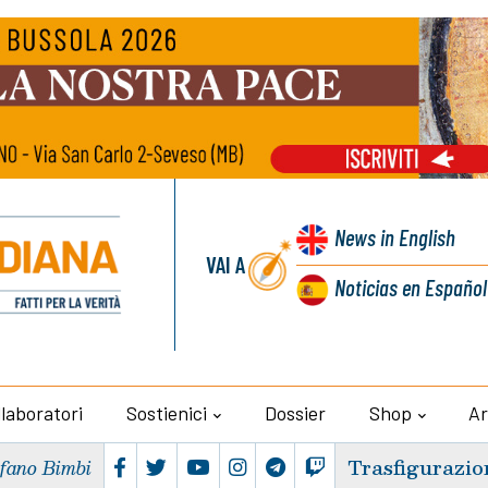
News
in English
VAI A
Noticias
en Español
llaboratori
Sostienici
Dossier
Shop
Ar
Trasfigurazio
efano Bimbi