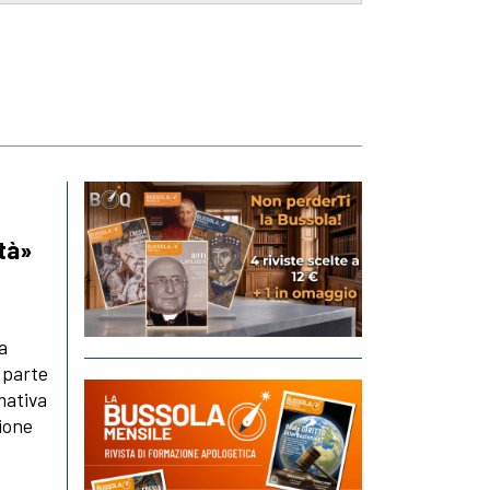
età»
la
 parte
mativa
zione