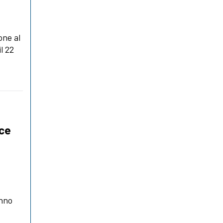
one al
l 22
ice
s
anno