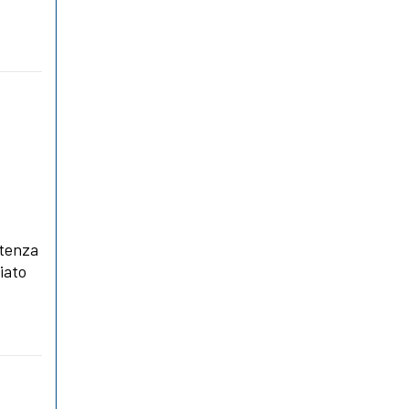
istenza
iato