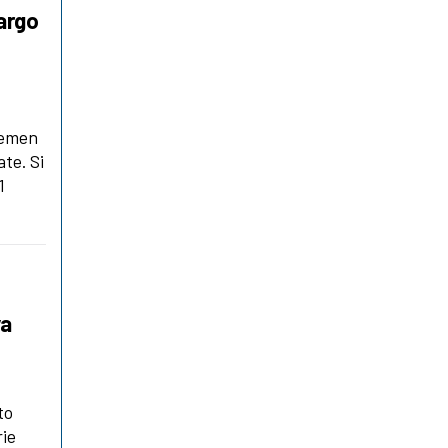
largo
Yemen
te. Si
1
ya
to
rie