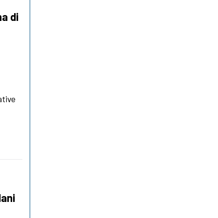
a di
ative
lani