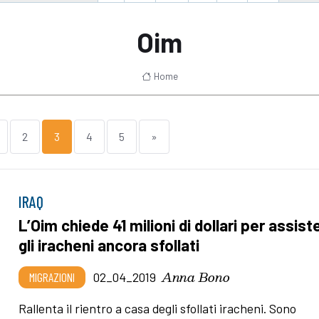
Oim
Home
2
3
4
5
»
IRAQ
L’Oim chiede 41 milioni di dollari per assist
gli iracheni ancora sfollati
Anna Bono
MIGRAZIONI
02_04_2019
Rallenta il rientro a casa degli sfollati iracheni. Sono