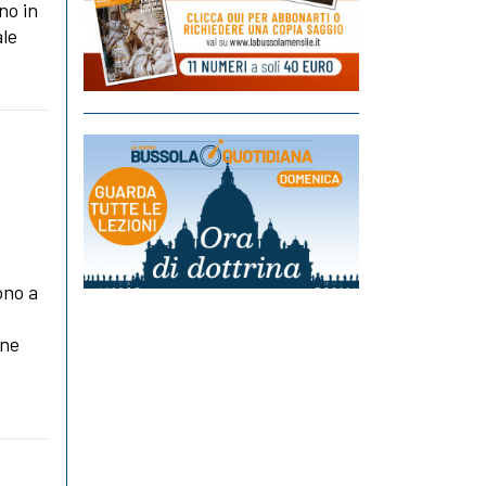
no in
ale
ono a
one