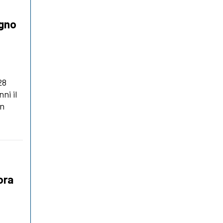
agno
28
ni il
in
ora