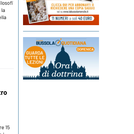
losofi
 la
lla
tro
re 15