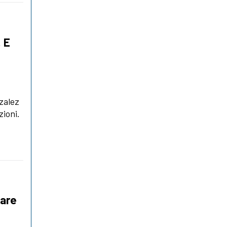
. E
zalez
zioni.
1
dare