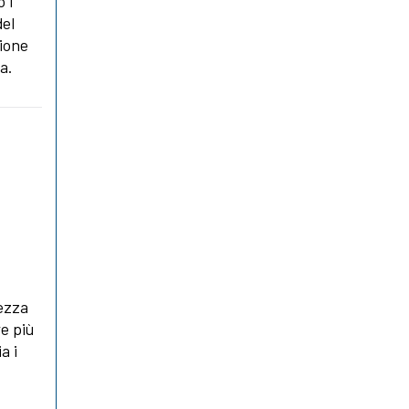
 i
del
sione
a.
lezza
re più
a i