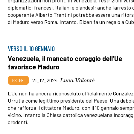
organizzazioni non profit. In Venezuela, restrizioni verso
diplomatici francesi, italiani e olandesi; anche l’arresto 
cooperante Alberto Trentini potrebbe essere una ritor
di Maduro verso Roma. Intanto, Biden fa un regalo a Cub
VERSO IL 10 GENNAIO
Venezuela, il mancato coraggio dell’Ue
favorisce Maduro
Luca Volontè
ESTERI
21_12_2024
L’Ue non ha ancora riconosciuto ufficialmente González
Urrutia come legittimo presidente del Paese. Una debo
che rafforza il dittatore Maduro, con il 10 gennaio semp
vicino. Intanto la Chiesa cattolica venezuelana incoraggi
credenti.