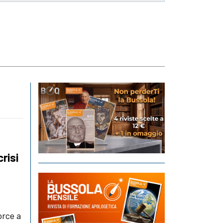
crisi
orce a