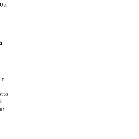
'Ue.
o
 in
etto
il
per