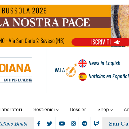
News
in English
VAI A
Noticias
en Español
llaboratori
Sostienici
Dossier
Shop
Ar
San Ga
tefano Bimbi