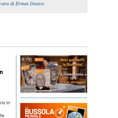
cura di Ermes Dovico
un
rio in
lla