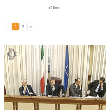
Home
«
1
2
»