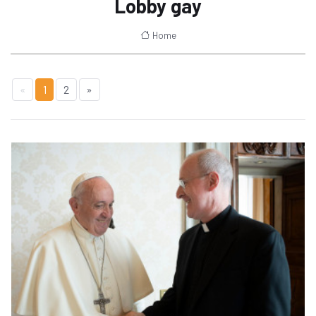
Lobby gay
Home
«
1
2
»