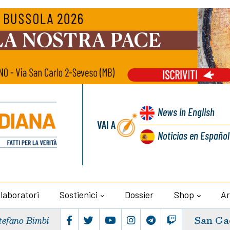
News
in English
VAI A
Noticias
en Español
llaboratori
Sostienici
Dossier
Shop
Ar
San Ga
tefano Bimbi