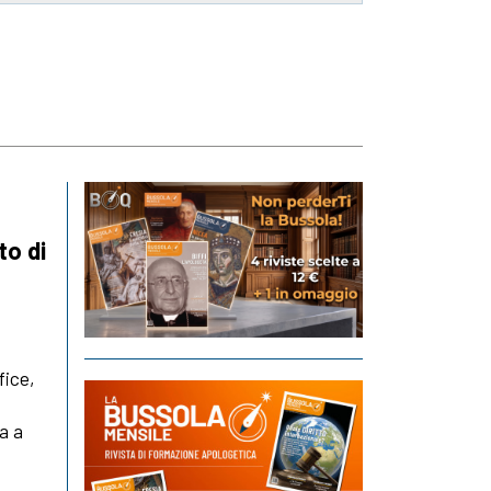
to di
fice,
a a