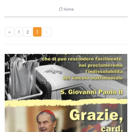
Home
«
1
2
3
»