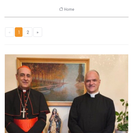
Home
«
1
2
»