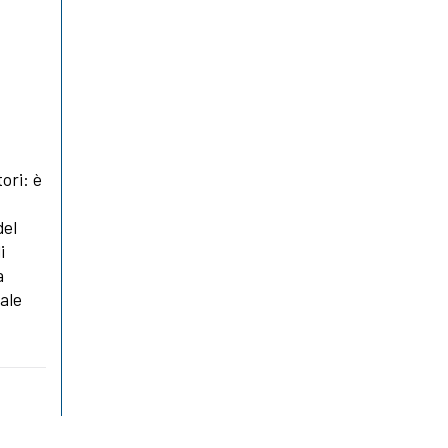
tori: è
del
i
a
ale