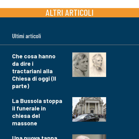
ALTRI ARTICOLI
Ultimi articoli
Che cosa hanno
da dire i
tractariani alla
Chiesa di oggi (II
parte)
La Bussola stoppa
il funerale in
chiesa del
massone
Una nuova tappa