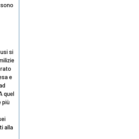
o sono
i
usi si
ilizie
arato
esa e
 ad
A quel
 più
sei
i alla