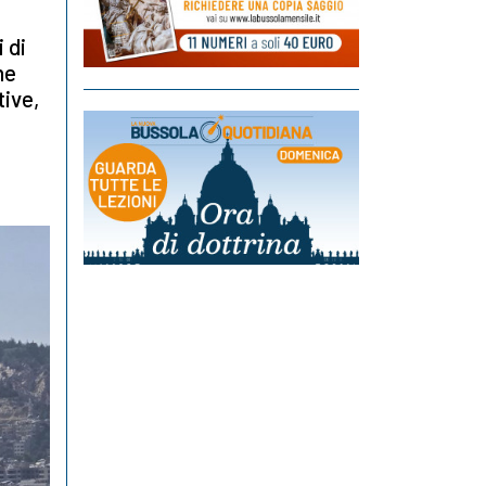
 di
he
tive,