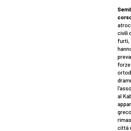
Sembr
cors
atroc
civil
furti
hanno
preva
forze
ortod
dramm
l'ass
al Ka
appar
greco
rimas
città 