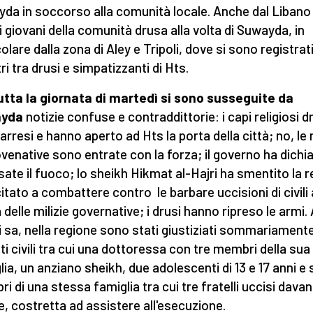
da in soccorso alla comunità locale. Anche dal Liban
ti giovani della comunità drusa alla volta di Suwayda, in
olare dalla zona di Aley e Tripoli, dove si sono registrat
ri tra drusi e simpatizzanti di Hts.
utta la giornata di martedì si sono susseguite da
yda
notizie confuse e contraddittorie: i capi religiosi dr
arresi e hanno aperto ad Hts la porta della città; no, le m
ovenative sono entrate con la forza; il governo ha dichi
ssate il fuoco; lo sheikh Hikmat al-Hajri ha smentito la r
citato a combattere contro le barbare uccisioni di civili
 delle milizie governative; i drusi hanno ripreso le armi. 
i sa, nella regione sono stati giustiziati sommariamente
nti civili tra cui una dottoressa con tre membri della sua
lia, un anziano sheikh, due adolescenti di 13 e 17 anni e 
 di una stessa famiglia tra cui tre fratelli uccisi davant
, costretta ad assistere all'esecuzione.