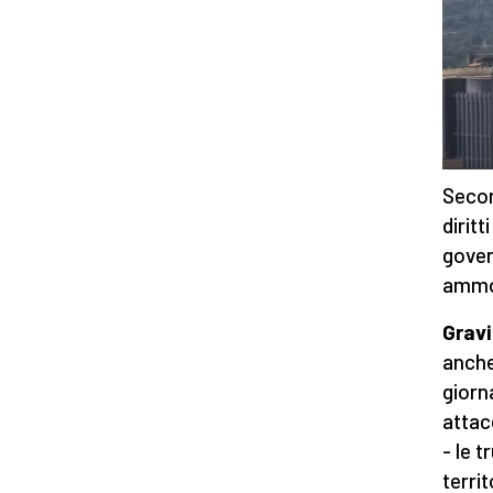
Secon
diritt
gover
ammon
Gravi
anche
giorn
attac
- le 
terri