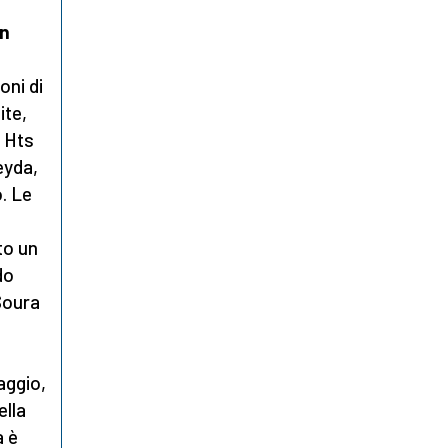
in
oni di
ite,
i Hts
eyda,
. Le
to un
do
 Soura
aggio,
ella
a è