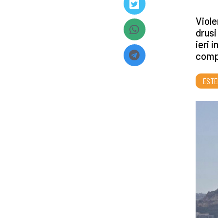
Viole
drusi
ieri 
compr
ESTE