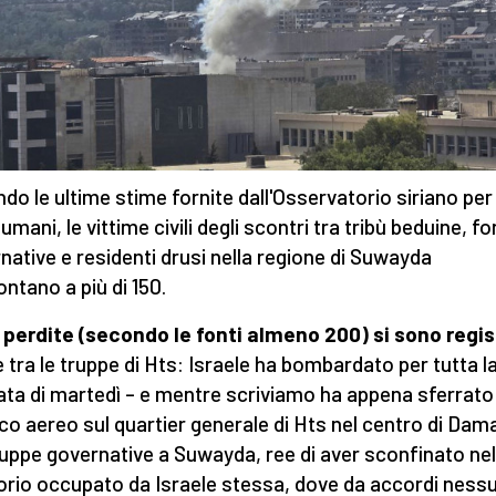
do le ultime stime fornite dall'Osservatorio siriano per 
i umani, le vittime civili degli scontri tra tribù beduine, f
native e residenti drusi nella regione di Suwayda
tano a più di 150.
 perdite (secondo le fonti almeno 200) si sono regi
 tra le truppe di Hts: Israele ha bombardato per tutta l
ata di martedì – e mentre scriviamo ha appena sferrato
co aereo sul quartier generale di Hts nel centro di Da
truppe governative a Suwayda, ree di aver sconfinato nel
torio occupato da Israele stessa, dove da accordi ness