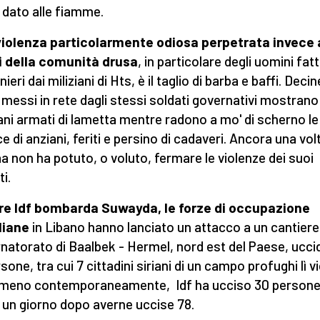
 dato alle fiamme.
iolenza particolarmente odiosa perpetrata invece 
 della comunità drusa
, in particolare degli uomini fatt
nieri dai miliziani di Hts, è il taglio di barba e baffi. Decin
 messi in rete dagli stessi soldati governativi mostrano
iani armati di lametta mentre radono a mo' di scherno le
e di anziani, feriti e persino di cadaveri. Ancora una vol
a non ha potuto, o voluto, fermare le violenze dei suoi
ti.
re Idf bombarda Suwayda, le forze di occupazione
liane
in Libano hanno lanciato un attacco a un cantiere
natorato di Baalbek - Hermel, nord est del Paese, ucc
sone, tra cui 7 cittadini siriani di un campo profughi lì v
 meno contemporaneamente, Idf ha ucciso 30 persone
 un giorno dopo averne uccise 78.