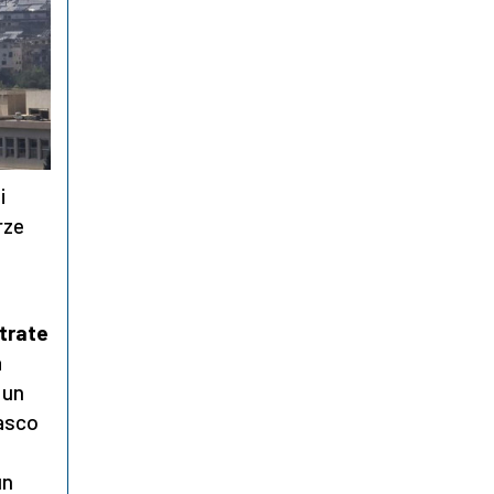
i
orze
strate
a
 un
masco
un