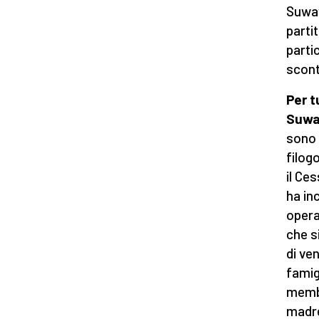
Suway
parti
partic
scont
Per t
Suwa
sono 
filog
il Ce
ha in
opera
che s
di ve
famig
membri
madre