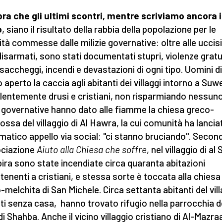
a che gli ultimi scontri, mentre scriviamo ancora 
o
, siano il risultato della rabbia della popolazione per le
ità commesse dalle milizie governative: oltre alle uccisi
i disarmati, sono stati documentati stupri, violenze gratu
, saccheggi, incendi e devastazioni di ogni tipo. Uomini d
 aperto la caccia agli abitanti dei villaggi intorno a Suw
lentemente drusi e cristiani, non risparmiando nessuno
 governative hanno dato alle fiamme la chiesa greco-
ossa del villaggio di Al Hawra, la cui comunità ha lancia
atico appello via social: "ci stanno bruciando". Secon
ociazione
Aiuto alla Chiesa che soffre
, nel villaggio di al
bira sono state incendiate circa quaranta abitazioni
tenenti a cristiani, e stessa sorte è toccata alla chiesa
-melchita di San Michele. Circa settanta abitanti del vill
ti senza casa, hanno trovato rifugio nella parrocchia d
di Shahba. Anche il vicino villaggio cristiano di Al-Mazra