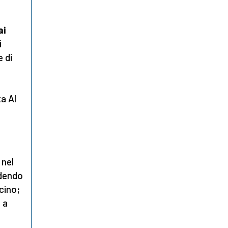
ai
i
e di
ta Al
 nel
idendo
icino;
 a