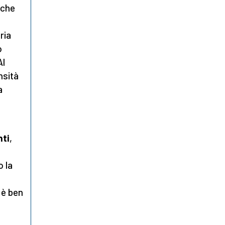
 che
ria
o
Al
nsità
a
nti
,
 la
 è ben