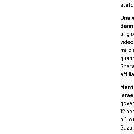
stato
Una v
danni
prigio
video
miliz
guanc
Shara
affilia
Ment
israe
gover
12 per
più o
Gaza,