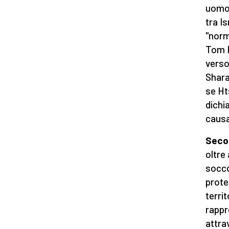
uomo 
tra Is
"norm
Tom B
verso
Shara
se Ht
dichi
causa
Secon
oltre 
socco
prote
terri
rappr
attra