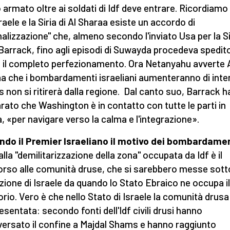
armato oltre ai soldati di Idf deve entrare. Ricordiamo
raele e la Siria di Al Sharaa esiste un accordo di
alizzazione" che, almeno secondo l'inviato Usa per la Si
arrack, fino agli episodi di Suwayda procedeva spedit
 il completo perfezionamento. Ora Netanyahu avverte 
a che i bombardamenti israeliani aumenteranno di inte
s non si ritirerà dalla regione. Dal canto suo, Barrack h
arato che Washington è in contatto con tutte le parti in
, «per navigare verso la calma e l'integrazione».
do il Premier Israeliano il motivo dei bombardame
alla "demilitarizzazione della zona" occupata da Idf è il
rso alle comunità druse, che si sarebbero messe sotto
zione di Israele da quando lo Stato Ebraico ne occupa il
torio. Vero è che nello Stato di Israele la comunità drusa
esentata: secondo fonti dell'Idf civili drusi hanno
versato il confine a Majdal Shams e hanno raggiunto