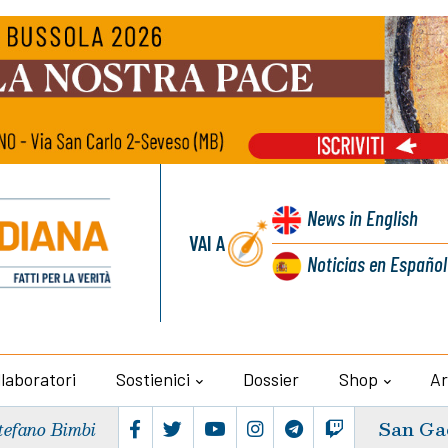
News
in English
VAI A
Noticias
en Español
llaboratori
Sostienici
Dossier
Shop
Ar
San Ga
tefano Bimbi