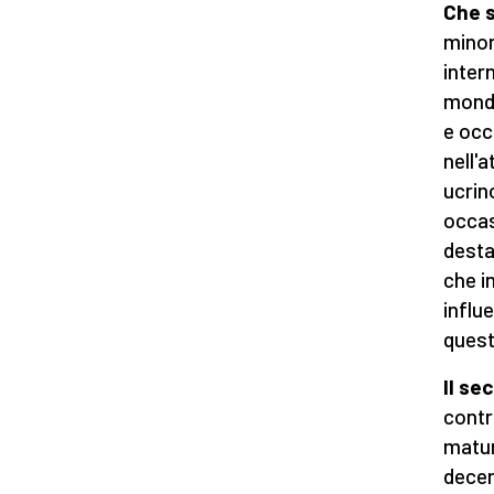
Che s
minor
intern
mondo
e occ
nell'
ucrin
occas
desta
che i
influ
quest
Il se
contr
matur
decen