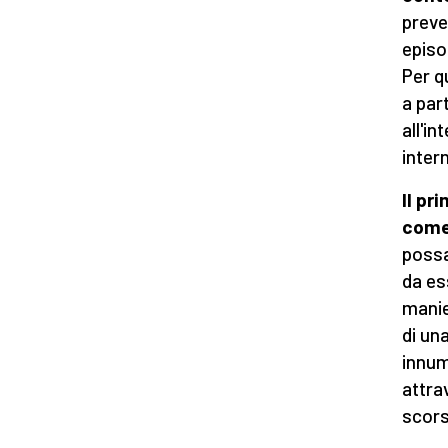
preve
episo
Per q
a par
all'i
inter
Il pr
come 
possa
da es
manie
di una
innum
attra
scors