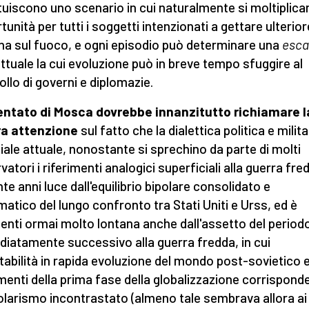
tuiscono uno scenario in cui naturalmente si moltiplica
tunità per tutti i soggetti intenzionati a gettare ulterior
na sul fuoco, e ogni episodio può determinare una
esca
ittuale la cui evoluzione può in breve tempo sfuggire al
ollo di governi e diplomazie.
entato di Mosca dovrebbe innanzitutto richiamare l
ra attenzione
sul fatto che la dialettica politica e milit
ale attuale, nonostante si sprechino da parte di molti
atori i riferimenti analogici superficiali alla guerra fre
nte anni luce dall'equilibrio bipolare consolidato e
matico del lungo confronto tra Stati Uniti e Urss, ed è
enti ormai molto lontana anche dall'assetto del period
iatamente successivo alla guerra fredda, in cui
nstabilità in rapida evoluzione del mondo post-sovietico e
enti della prima fase della globalizzazione corrispond
polarismo incontrastato (almeno tale sembrava allora ai 