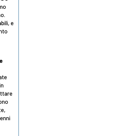
imo
no.
ili, e
ento
te
ate
in
ttare
sono
te,
cenni