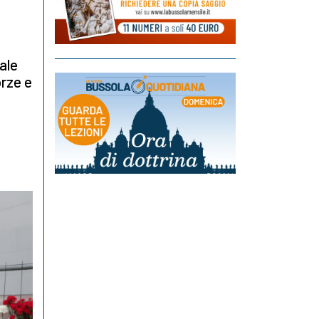
ale
orze e