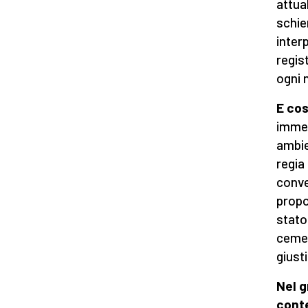
attua
schie
inter
regis
ogni 
E cos
immed
ambie
regia 
conve
propo
stato
cemen
giust
Nel g
cont