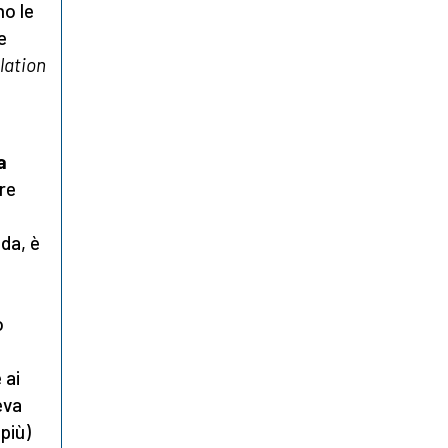
no le
e
lation
a
are
dda, è
o
 ai
eva
più)