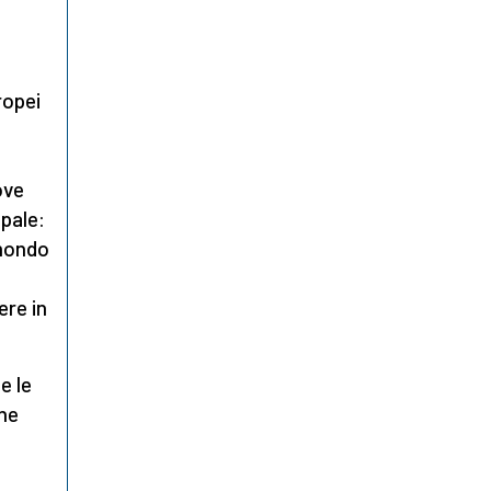
ropei
-
ove
ipale:
 mondo
ere in
he le
one