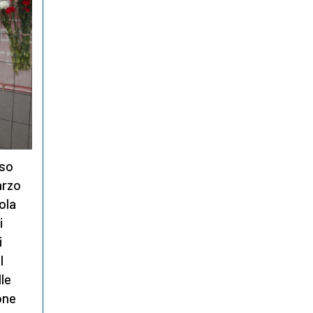
oso
arzo
ola
i
i
l
lle
ione