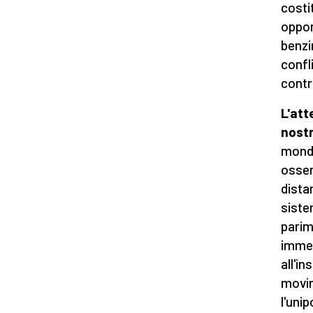
costi
oppor
benzi
confl
contr
L'att
nost
mondi
osserv
dista
siste
parim
immed
all'i
movim
l'uni