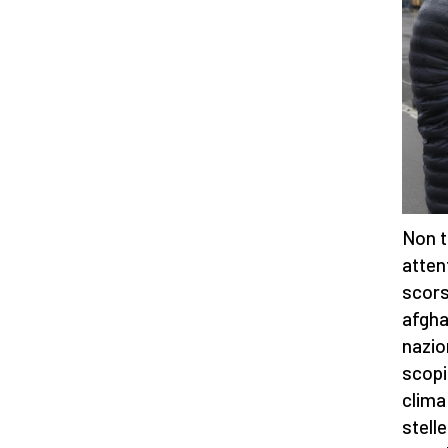
Non t
atten
scors
afghan
nazion
scopi
clima
stelle