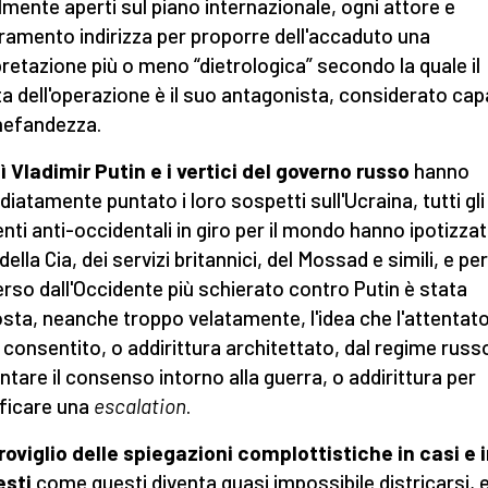
lmente aperti sul piano internazionale, ogni attore e
ramento indirizza per proporre dell'accaduto una
pretazione più o meno “dietrologica” secondo la quale il
ta dell'operazione è il suo antagonista, considerato cap
nefandezza.
ì Vladimir Putin e i vertici del governo russo
hanno
iatamente puntato i loro sospetti sull'Ucraina, tutti gli
nti anti-occidentali in giro per il mondo hanno ipotizza
della Cia, dei servizi britannici, del Mossad e simili, e per
rso dall'Occidente più schierato contro Putin è stata
sta, neanche troppo velatamente, l'idea che l'attentato
 consentito, o addirittura architettato, dal regime russ
tare il consenso intorno alla guerra, o addirittura per
ificare una
escalation
.
roviglio delle spiegazioni complottistiche in casi e 
esti
come questi diventa quasi impossibile districarsi, 