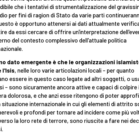
dibile che i tentativi di strumentalizzazione del graviss
dio per fini di ragion di Stato da varie parti continueran
uesto è opportuno attenersi ai dati attualmente verificab
tire da essi cercare di offrire un'interpretazione dell'ev
nterno del contesto complessivo dell'attuale politica
nazionale.
imo dato emergente è che le organizzazioni islamis
l'Isis
, nelle loro varie articolazioni locali – per quanto
no essere in questo caso legate ad altri soggetti, o us
si – sono sicuramente ancora attive e capaci di colpire 
ra dolorosa, e che anzi esse ritengono di poter approfi
 situazione internazionale in cui gli elementi di attrito 
erevoli e profondi per tornare ad incidere come più vol
verso la loro rete di terrore, sono riuscite a fare nei de
i.