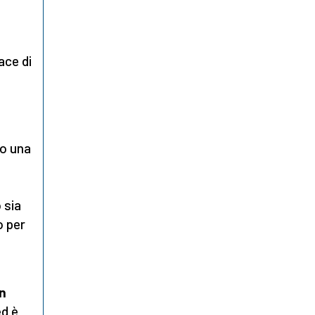
ace di
to una
 sia
o per
in
ed è