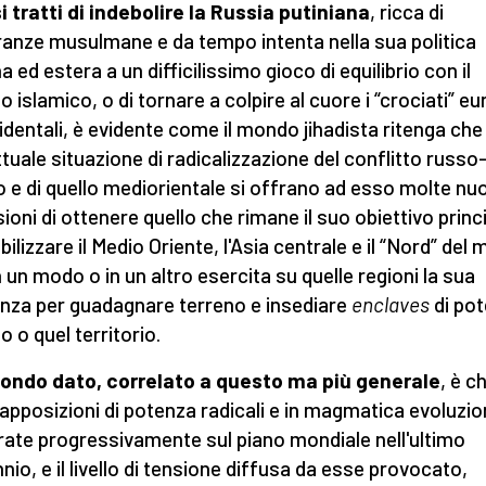
i tratti di indebolire la Russia putiniana
, ricca di
anze musulmane e da tempo intenta nella sua politica
a ed estera a un difficilissimo gioco di equilibrio con il
 islamico, o di tornare a colpire al cuore i “crociati” eu
identali, è evidente come il mondo jihadista ritenga che
attuale situazione di radicalizzazione del conflitto russo
o e di quello mediorientale si offrano ad esso molte nu
ioni di ottenere quello che rimane il suo obiettivo princ
bilizzare il Medio Oriente, l'Asia centrale e il “Nord” del
n un modo o in un altro esercita su quelle regioni la sua
enza per guadagnare terreno e insediare
enclaves
di pot
o o quel territorio.
condo dato, correlato a questo ma più generale
, è c
apposizioni di potenza radicali e in magmatica evoluzi
ate progressivamente sul piano mondiale nell'ultimo
nio, e il livello di tensione diffusa da esse provocato,