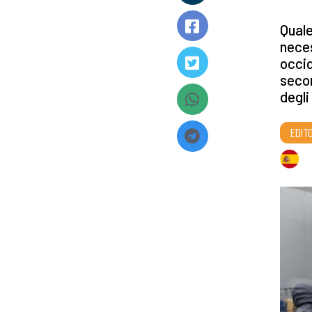
Quale
neces
occid
secon
degli
EDITO