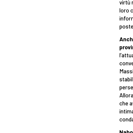
virtù 
loro 
infor
poste
Anche
prov
l’attu
conve
Massi
stabil
perse
Allor
che a
intim
conda
Nabor