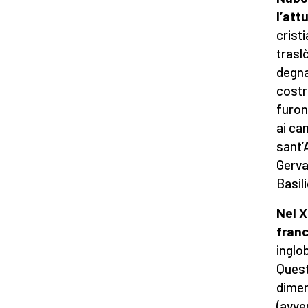
l’att
crist
trasl
degna
costru
furon
ai ca
sant’
Gerva
Basil
Nel X
fran
inglo
Quest
dimen
(avve