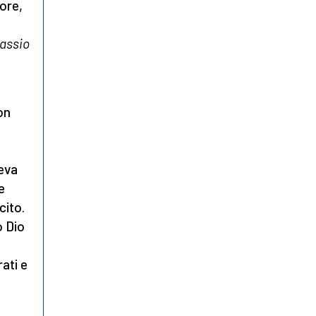
tore,
assio
on
eva
e
cito.
o Dio
ati e