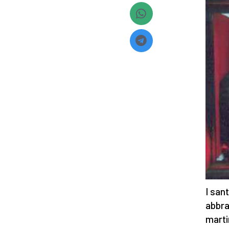
I san
abbrac
marti