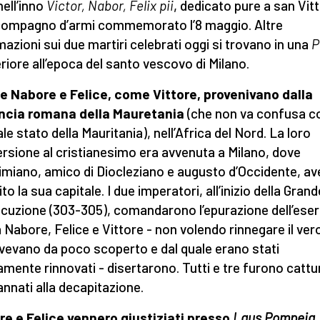
nell’inno
Victor, Nabor, Felix pii
, dedicato pure a san Vit
compagno d’armi commemorato l’8 maggio. Altre
mazioni sui due martiri celebrati oggi si trovano in una
P
riore all’epoca del santo vescovo di Milano.
 Nabore e Felice, come Vittore, provenivano dalla
incia romana della Mauretania
(che non va confusa c
ale stato della Mauritania), nell’Africa del Nord. La loro
rsione al cristianesimo era avvenuta a Milano, dove
miano, amico di Diocleziano e augusto d’Occidente, av
ito la sua capitale. I due imperatori, all’inizio della Grand
cuzione (303-305), comandarono l’epurazione dell’eser
a Nabore, Felice e Vittore - non volendo rinnegare il ver
vevano da poco scoperto e dal quale erano stati
amente rinnovati - disertarono. Tutti e tre furono cattur
nnati alla decapitazione.
e e Felice vennero giustiziati presso
Laus Pompeia
,