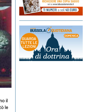
no il
tò le