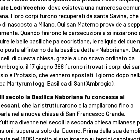
uale Lodi Vecchio
, dove esisteva una numerosa comun
iana. I loro corpi furono recuperati da santa Savina, che p
ò di nascosto a Milano. Qui san Materno provvide a seppel
mente. Quando finirono le persecuzioni e si iniziarono 
ire le belle basiliche paleocristiane, le reliquie dei due 
o poste all’interno della basilica detta «Naboriana». Da
ncelli di questa chiesa, grazie a uno scavo ordinato da
Ambrogio, il 17 giugno 386 furono ritrovati i corpi dei san
sio e Protasio, che vennero spostati il giorno dopo nell
ica Martyrum (oggi Basilica di Sant’Ambrogio).
III secolo la Basilica Naboriana fu concessa ai
cescani
, che la ristrutturarono e la ampliarono fino a
barla nella nuova chiesa di San Francesco Grande.
’ultima divenne nei secoli la seconda chiesa milanese 
sioni, superata solo dal Duomo. Prima della sua demol
nuta nel 1806) ospitò al suo interno autentici capolavori