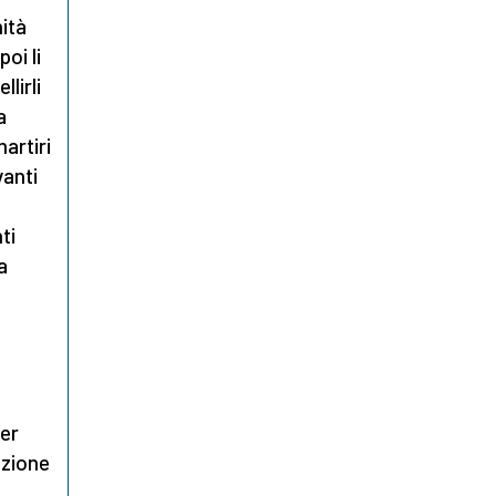
ità
oi li
lirli
a
martiri
vanti
ti
a
per
izione
,