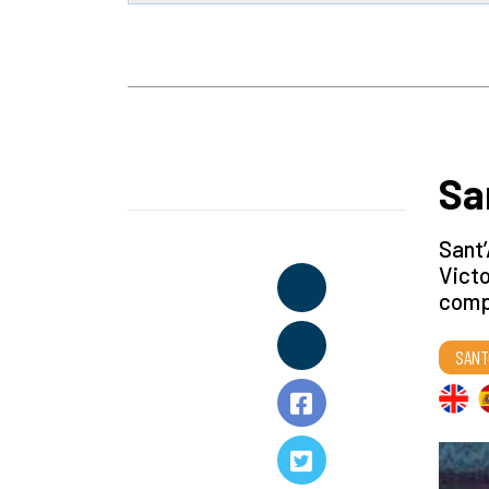
Sa
Sant’
Victo
comp
SANT