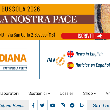
News
in English
VAI A
Noticias
en Español
llaboratori
Sostienici
Dossier
Shop
Ar
San Ga
tefano Bimbi