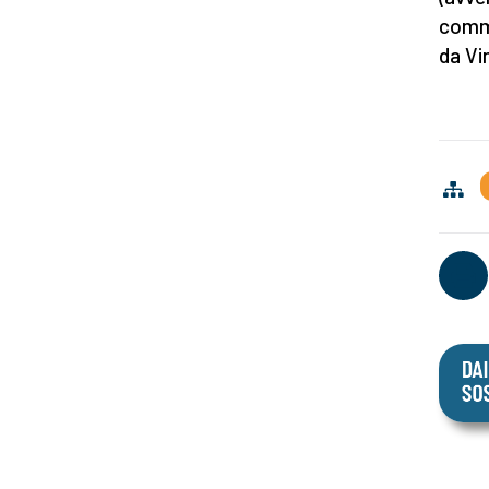
commi
da Vin