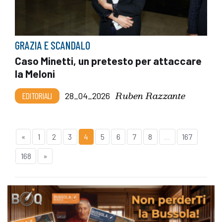
GRAZIA E SCANDALO
Caso Minetti, un pretesto per attaccare
la Meloni
Ruben Razzante
EDITORIALI
28_04_2026
«
1
2
3
4
5
6
7
8
...
167
168
»