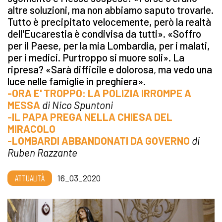
altre soluzioni, ma non abbiamo saputo trovarle.
Tutto è precipitato velocemente, però la realtà
dell'Eucarestia è condivisa da tutti». «Soffro
per il Paese, per la mia Lombardia, per i malati,
per i medici. Purtroppo si muore soli». La
ripresa? «Sarà difficile e dolorosa, ma vedo una
luce nelle famiglie in preghiera».
-ORA E' TROPPO: LA POLIZIA IRROMPE A
MESSA
di Nico Spuntoni
-IL PAPA PREGA NELLA CHIESA DEL
MIRACOLO
-LOMBARDI ABBANDONATI DA GOVERNO
di
Ruben Razzante
ATTUALITÀ
16_03_2020