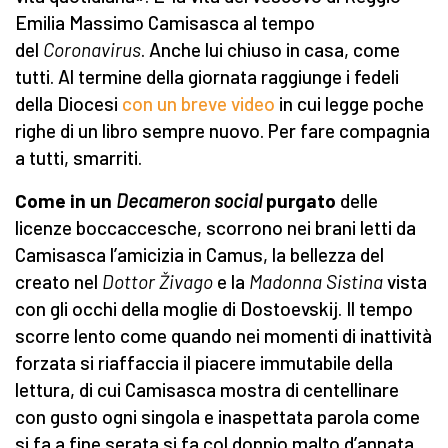
Emilia Massimo Camisasca al tempo
del
Coronavirus
. Anche lui chiuso in casa, come
tutti. Al termine della giornata raggiunge i fedeli
della Diocesi
con un breve video
in cui legge poche
righe di un libro sempre nuovo. Per fare compagnia
a tutti, smarriti.
Come in un
Decameron
social
purgato
delle
licenze boccaccesche, scorrono nei brani letti da
Camisasca l’amicizia in Camus, la bellezza del
creato nel
Dottor Živago
e la
Madonna Sistina
vista
con gli occhi della moglie di Dostoevskij. Il tempo
scorre lento come quando nei momenti di inattività
forzata si riaffaccia il piacere immutabile della
lettura, di cui Camisasca mostra di centellinare
con gusto ogni singola e inaspettata parola come
si fa a fine serata si fa col doppio malto d’annata.