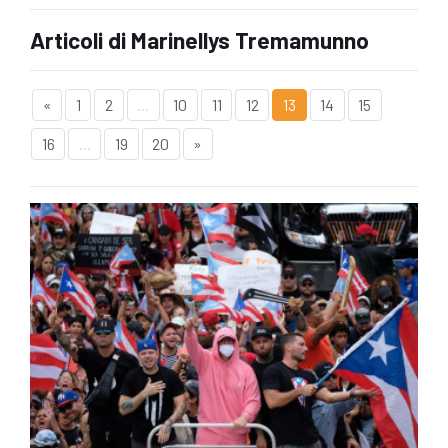
Articoli di Marinellys Tremamunno
«
1
2
...
10
11
12
13
14
15
16
...
19
20
»