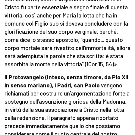
Cristo fu parte essenziale e segno finale di questa
vittoria, così anche per Maria la lotta che ha in
comune col Figlio suo si doveva concludere con la
glorificazione del suo corpo verginale, perché,
come dice lo stesso apostolo, “quando... questo
corpo mortale sarà rivestito dell'immortalità, allora
sarà adempiuta la parola che sta scritta: è stata
assorbita la morte nella vittoria” (1Cor 15, 54)».
Il Protovangelo
(
inteso,
senza timore,
da Pio XII
in senso mariano),
i
P
adri,
s
an Paolo
vengono
richiamati per costruire un’argomentazione forte a
sostegno dell’assunzione gloriosa della Madonna,
in virtù della sua associazione a Cristo nella lotta
della redenzione. Il paragrafo appena riportato
precede immediatamente quello che possiamo
considerare come il punto centrale del nostro